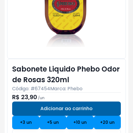
Sabonete Liquido Phebo Odor
de Rosas 320ml
Código: #
67454
Marca:
Phebo
R$ 23,90
/
un
Adicionar ao carrinho
Subtotal:
R$ 0
+
3
un
+
5
un
+
10
un
+
20
un