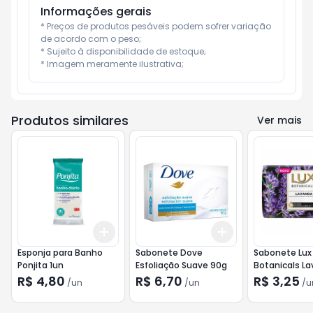
Informações gerais
* Preços de produtos pesáveis podem sofrer variação 
de acordo com o peso;

* Sujeito à disponibilidade de estoque;

* Imagem meramente ilustrativa;
Produtos similares
Ver mais
Add
Add
+
3
+
5
+
10
+
3
+
5
+
10
Esponja para Banho
Sabonete Dove
Sabonete Lux
Ponjita 1un
Esfoliação Suave 90g
Botanicals L
85g
R$ 4,80
R$ 6,70
R$ 3,25
/
un
/
un
/
u