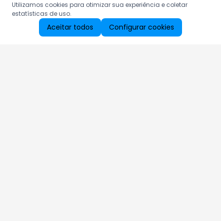
Utilizamos cookies para otimizar sua experiência e coletar
estatísticas de uso.
Aceitar todos
Configurar cookies
Aproveite as nossas promoções!
Cadastre seu e-mail e receba ofertas exclusivas.
QUERO RECEBER