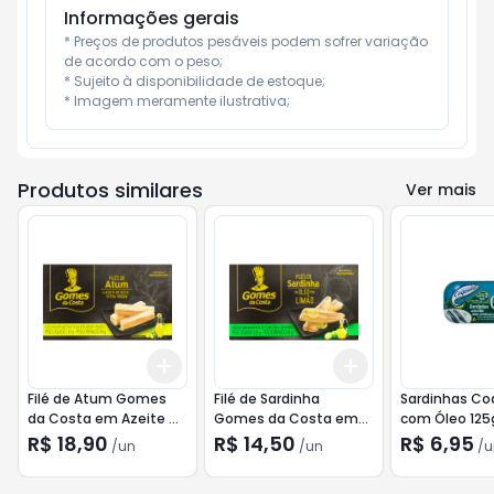
Informações gerais
* Preços de produtos pesáveis podem sofrer variação 
de acordo com o peso;

* Sujeito à disponibilidade de estoque;

* Imagem meramente ilustrativa;
Produtos similares
Ver mais
Add
Add
+
3
+
5
+
10
+
3
+
5
+
10
Filé de Atum Gomes
Filé de Sardinha
Sardinhas Co
da Costa em Azeite de
Gomes da Costa em
com Óleo 125
Oliva Extra Virgem 125g
Óleo com Limão 125g
R$ 18,90
R$ 14,50
R$ 6,95
/
un
/
un
/
u