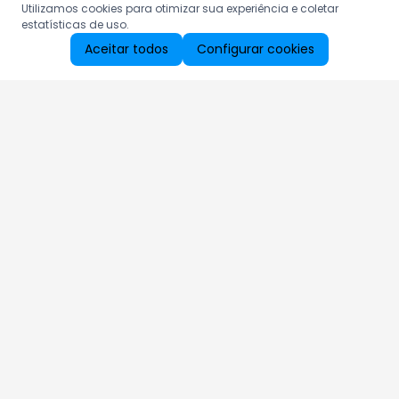
Utilizamos cookies para otimizar sua experiência e coletar
estatísticas de uso.
Aceitar todos
Configurar cookies
Aproveite as nossas promoções!
Cadastre seu e-mail e receba ofertas exclusivas.
QUERO RECEBER