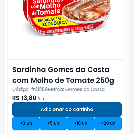
Sardinha Gomes da Costa
com Molho de Tomate 250g
Código: #
21286
Marca:
Gomes da Costa
R$ 13,80
/
un
Adicionar ao carrinho
Subtotal:
R$ 0
+
3
un
+
5
un
+
10
un
+
20
un