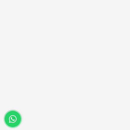
(22) 99854-0040
Entre em contato no nosso whatsapp.