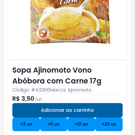
Sopa Ajinomoto Vono
Abóbora com Carne 17g
Código: #
43266
Marca:
Ajinomoto
R$ 3,50
/
un
Adicionar ao carrinho
Subtotal:
R$ 0
+
3
un
+
5
un
+
10
un
+
20
un