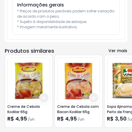
Informações gerais
* Preços de produtos pesáveis podem sofrer variação 
de acordo com o peso;

* Sujeito à disponibilidade de estoque;

* Imagem meramente ilustrativa;
Produtos similares
Ver mais
Add
Add
+
3
+
5
+
10
+
3
+
5
+
10
Creme de Cebola
Creme de Cebola com
Sopa Ajinomo
Kodilar 65g
Bacon Kodilar 65g
Peito de Fra
Queijo 17g
R$ 4,95
R$ 4,95
R$ 3,50
/
un
/
un
/
u