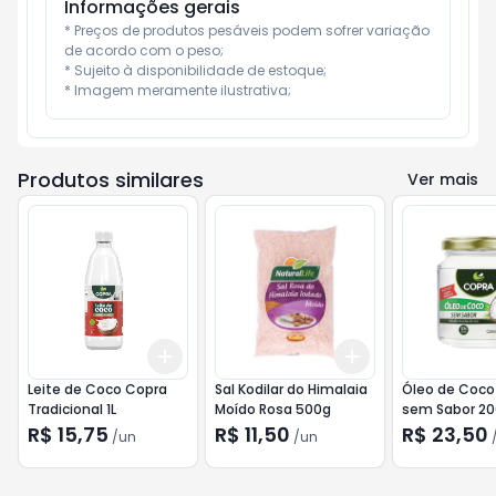
Informações gerais
* Preços de produtos pesáveis podem sofrer variação 
de acordo com o peso;

* Sujeito à disponibilidade de estoque;

* Imagem meramente ilustrativa;
Produtos similares
Ver mais
Add
Add
+
3
+
5
+
10
+
3
+
5
+
10
Leite de Coco Copra
Sal Kodilar do Himalaia
Óleo de Coco
Tradicional 1L
Moído Rosa 500g
sem Sabor 2
R$ 15,75
R$ 11,50
R$ 23,50
/
un
/
un