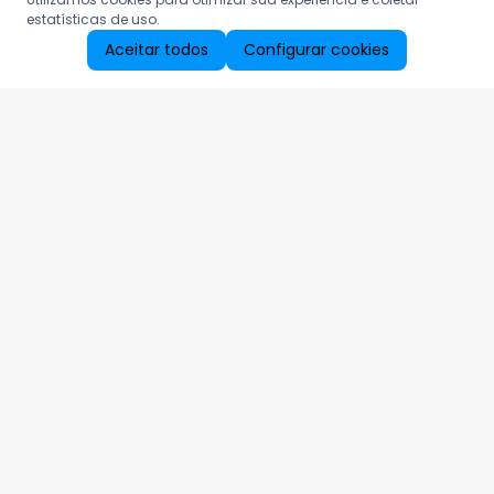
estatísticas de uso.
Aceitar todos
Configurar cookies
Aproveite as nossas promoções!
Cadastre seu e-mail e receba ofertas exclusivas.
QUERO RECEBER