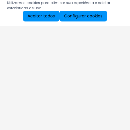
Utilizamos cookies para otimizar sua experiência e coletar
estatísticas de uso.
Aceitar todos
Configurar cookies
Aproveite as nossas promoções!
Cadastre seu e-mail e receba ofertas exclusivas.
QUERO RECEBER