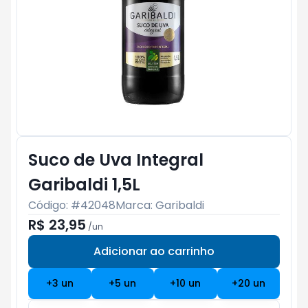
Suco de Uva Integral
Garibaldi 1,5L
Código: #
42048
Marca:
Garibaldi
R$ 23,95
/
un
Adicionar ao carrinho
Subtotal:
R$ 0
+
3
un
+
5
un
+
10
un
+
20
un