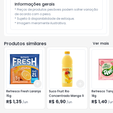
Informações gerais
* Preços de produtos pesáveis podem sofrer variação 
de acordo com o peso;

* Sujeito à disponibilidade de estoque;

* Imagem meramente ilustrativa;
Produtos similares
Ver mais
Add
Add
+
3
+
5
+
10
+
3
+
5
+
10
Refresco Fresh Laranja
Suco Fruit Rio
Refresco Tan
15g
Concentrado Manga 1l
18g
R$ 1,35
R$ 6,90
R$ 1,40
/
un
/
un
/
u