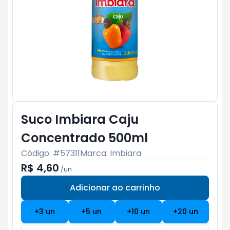
Suco Imbiara Caju
Concentrado 500ml
Código: #
57311
Marca:
Imbiara
R$ 4,60
/
un
Adicionar ao carrinho
Subtotal:
R$ 0
+
3
un
+
5
un
+
10
un
+
20
un