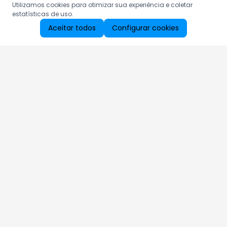
Utilizamos cookies para otimizar sua experiência e coletar
estatísticas de uso.
Aceitar todos
Configurar cookies
Aproveite as nossas promoções!
Cadastre seu e-mail e receba ofertas exclusivas.
QUERO RECEBER