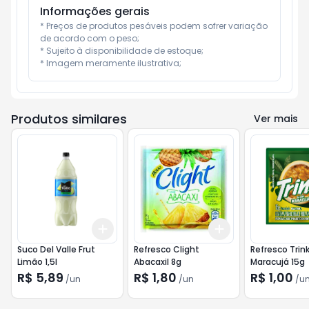
Informações gerais
* Preços de produtos pesáveis podem sofrer variação 
de acordo com o peso;

* Sujeito à disponibilidade de estoque;

* Imagem meramente ilustrativa;
Produtos similares
Ver mais
Add
Add
+
3
+
5
+
10
+
3
+
5
+
10
Suco Del Valle Frut
Refresco Clight
Refresco Trin
Limão 1,5l
AbacaxiI 8g
Maracujá 15g
R$ 5,89
R$ 1,80
R$ 1,00
/
un
/
un
/
u