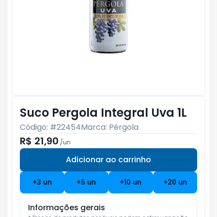
Suco Pergola Integral Uva 1L
Código: #
22454
Marca:
Pérgola
R$ 21,90
/
un
Adicionar ao carrinho
Subtotal:
R$ 0
+
3
un
+
5
un
+
10
un
+
20
un
Informações gerais