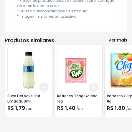
* Preços de produtos pesáveis podem sofrer variação 
de acordo com o peso;

* Sujeito à disponibilidade de estoque;

* Imagem meramente ilustrativa;
Produtos similares
Ver mais
Add
Add
+
3
+
5
+
10
+
3
+
5
+
10
Suco Del Valle Frut
Refresco Tang Goiaba
Refresco Clig
Limão 200ml
18g
8g
R$ 1,79
R$ 1,40
R$ 1,80
/
un
/
un
/
u