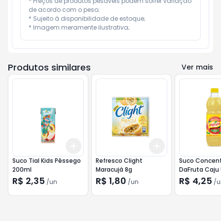
* Preços de produtos pesáveis podem sofrer variação 
de acordo com o peso;

* Sujeito à disponibilidade de estoque;

* Imagem meramente ilustrativa;
Produtos similares
Ver mais
Add
Add
+
3
+
5
+
10
+
3
+
5
+
10
Suco Tial Kids Pêssego
Refresco Clight
Suco Concen
200ml
Maracujá 8g
DaFruta Caju
R$ 2,35
R$ 1,80
R$ 4,25
/
un
/
un
/
u