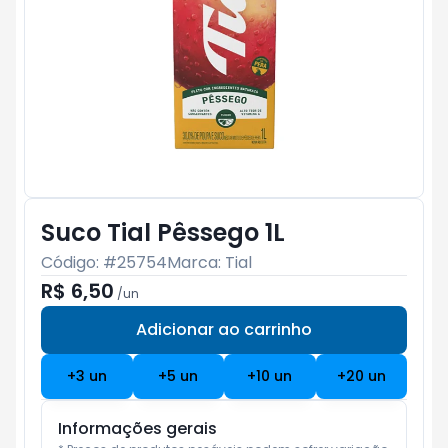
Suco Tial Pêssego 1L
Código: #
25754
Marca:
Tial
R$ 6,50
/
un
Adicionar ao carrinho
Subtotal:
R$ 0
+
3
un
+
5
un
+
10
un
+
20
un
Informações gerais