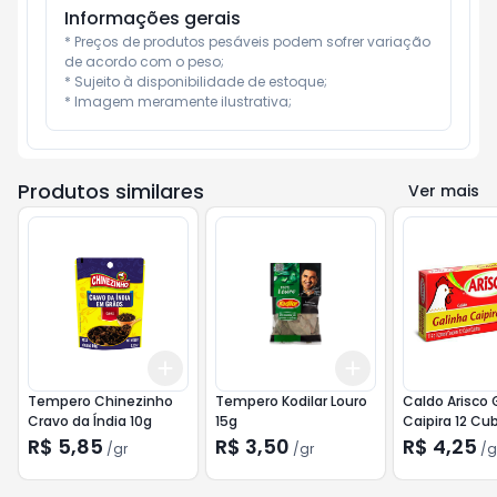
Informações gerais
* Preços de produtos pesáveis podem sofrer variação 
de acordo com o peso;

* Sujeito à disponibilidade de estoque;

* Imagem meramente ilustrativa;
Produtos similares
Ver mais
Add
Add
+
3
gr
+
5
gr
+
3
gr
+
5
gr
Tempero Chinezinho
Tempero Kodilar Louro
Caldo Arisco 
Cravo da Índia 10g
15g
Caipira 12 Cub
R$ 5,85
R$ 3,50
R$ 4,25
/
gr
/
gr
/
g