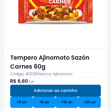
Tempero Ajinomoto Sazón
Carnes 60g
Código: #
21301
Marca:
Ajinomoto
R$ 6,60
/
un
Adicionar ao carrinho
Subtotal:
R$ 0
+
3
un
+
5
un
+
10
un
+
20
un