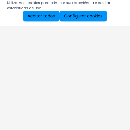
Utilizamos cookies para otimizar sua experiência e coletar
estatísticas de uso.
Aceitar todos
Configurar cookies
Aproveite as nossas promoções!
Cadastre seu e-mail e receba ofertas exclusivas.
QUERO RECEBER