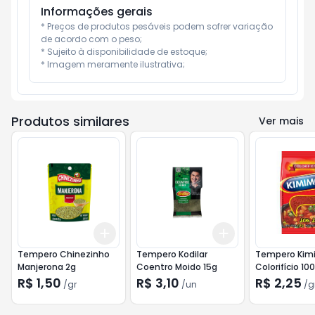
Informações gerais
* Preços de produtos pesáveis podem sofrer variação 
de acordo com o peso;

* Sujeito à disponibilidade de estoque;

* Imagem meramente ilustrativa;
Produtos similares
Ver mais
Add
Add
+
3
gr
+
5
gr
+
3
+
5
+
10
Tempero Chinezinho
Tempero Kodilar
Tempero Kim
Manjerona 2g
Coentro Moido 15g
Colorifício 10
R$ 1,50
R$ 3,10
R$ 2,25
/
gr
/
un
/
g