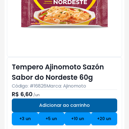
Tempero Ajinomoto Sazón
Sabor do Nordeste 60g
Código: #
16826
Marca:
Ajinomoto
R$ 6,60
/
un
Adicionar ao carrinho
Subtotal:
R$ 0
+
3
un
+
5
un
+
10
un
+
20
un