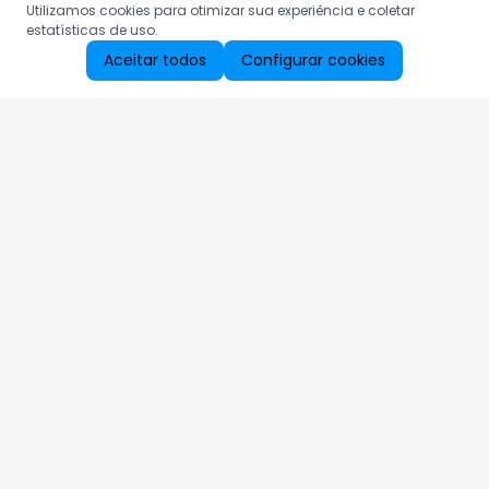
Utilizamos cookies para otimizar sua experiência e coletar
estatísticas de uso.
Aceitar todos
Configurar cookies
Aproveite as nossas promoções!
Cadastre seu e-mail e receba ofertas exclusivas.
QUERO RECEBER