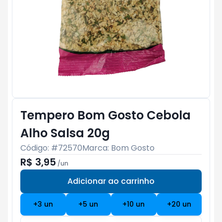
Tempero Bom Gosto Cebola
Alho Salsa 20g
Código: #
72570
Marca:
Bom Gosto
R$ 3,95
/
un
Adicionar ao carrinho
Subtotal:
R$ 0
+
3
un
+
5
un
+
10
un
+
20
un