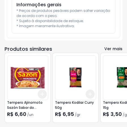
Informações gerais
* Preços de produtos pesáveis podem sofrer variação 
de acordo com o peso;

* Sujeito à disponibilidade de estoque;

* Imagem meramente ilustrativa;
Produtos similares
Ver mais
Add
Add
+
3
+
5
+
10
+
3
gr
+
5
gr
Tempero Ajinomoto
Tempero Kodilar Curry
Tempero Kodil
Sazón Sabor do
50g
15g
Nordeste 60g
R$ 6,60
R$ 6,95
R$ 3,50
/
un
/
gr
/
g