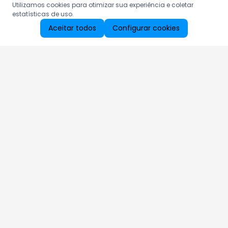
Utilizamos cookies para otimizar sua experiência e coletar
estatísticas de uso.
Aceitar todos
Configurar cookies
Aproveite as nossas promoções!
Cadastre seu e-mail e receba ofertas exclusivas.
QUERO RECEBER