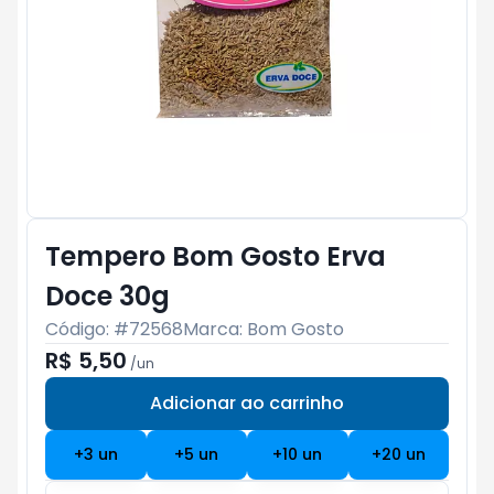
Tempero Bom Gosto Erva
Doce 30g
Código: #
72568
Marca:
Bom Gosto
R$ 5,50
/
un
Adicionar ao carrinho
Subtotal:
R$ 0
+
3
un
+
5
un
+
10
un
+
20
un