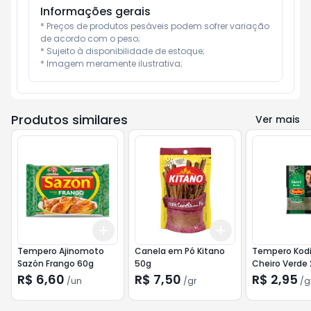
Informações gerais
* Preços de produtos pesáveis podem sofrer variação 
de acordo com o peso;

* Sujeito à disponibilidade de estoque;

* Imagem meramente ilustrativa;
Produtos similares
Ver mais
Add
Add
+
3
+
5
+
10
+
3
gr
+
5
gr
Tempero Ajinomoto
Canela em Pó Kitano
Tempero Kodi
Sazón Frango 60g
50g
Cheiro Verde
R$ 6,60
R$ 7,50
R$ 2,95
/
un
/
gr
/
g