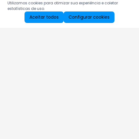
Utilizamos cookies para otimizar sua experiência e coletar
estatísticas de uso.
Aceitar todos
Configurar cookies
Aproveite as nossas promoções!
Cadastre seu e-mail e receba ofertas exclusivas.
QUERO RECEBER