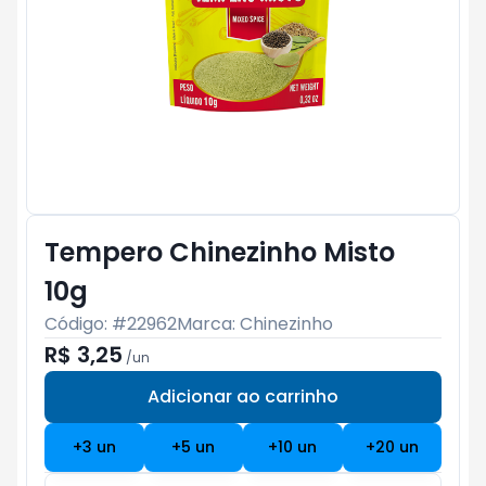
Tempero Chinezinho Misto
10g
Código: #
22962
Marca:
Chinezinho
R$ 3,25
/
un
Adicionar ao carrinho
Subtotal:
R$ 0
+
3
un
+
5
un
+
10
un
+
20
un