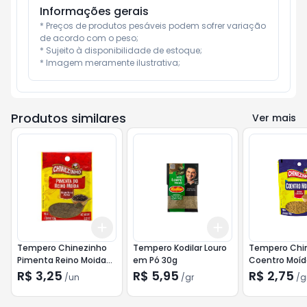
Informações gerais
* Preços de produtos pesáveis podem sofrer variação 
de acordo com o peso;

* Sujeito à disponibilidade de estoque;

* Imagem meramente ilustrativa;
Produtos similares
Ver mais
Add
Add
+
3
+
5
+
10
+
3
gr
+
5
gr
Tempero Chinezinho
Tempero Kodilar Louro
Tempero Chi
Pimenta Reino Moida
em Pó 30g
Coentro Moíd
10g
R$ 3,25
R$ 5,95
R$ 2,75
/
un
/
gr
/
g