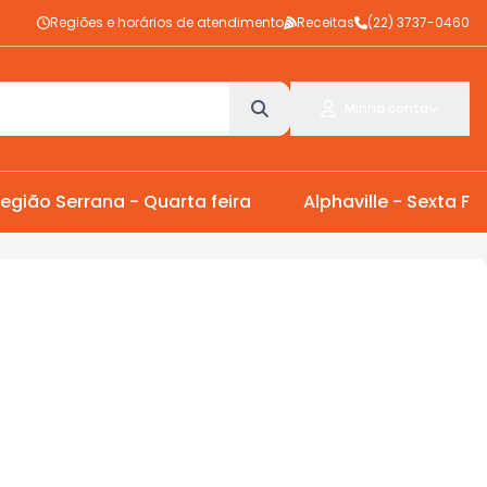
Regiões e horários de atendimento
Receitas
(22) 3737-0460
Minha conta
egião Serrana - Quarta feira
Alphaville - Sexta Fei