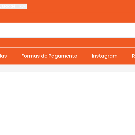
,
Macaé
-
RJ
das
Formas de Pagamento
Instagram
R