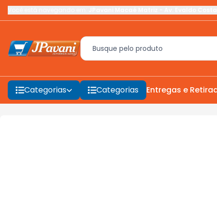
Você está navegando em:
JPavani Macaé Matriz
-
Av. Evaldo Costa
Categorias
Categorias
Entregas e Retira