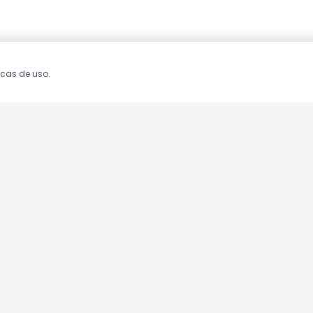
icas de uso.
oções!
clusivas.