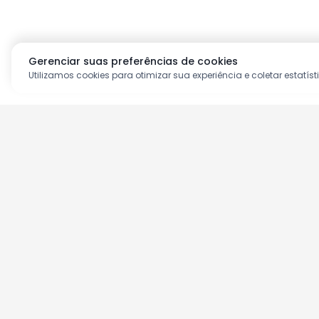
Gerenciar suas preferências de cookies
Utilizamos cookies para otimizar sua experiência e coletar estatíst
Aproveite as nossas prom
Cadastre seu e-mail e receba ofertas ex