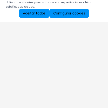
Utilizamos cookies para otimizar sua experiência e coletar
estatísticas de uso.
Aceitar todos
Configurar cookies
Aproveite as nossas promoções!
Cadastre seu e-mail e receba ofertas exclusivas.
QUERO RECEBER