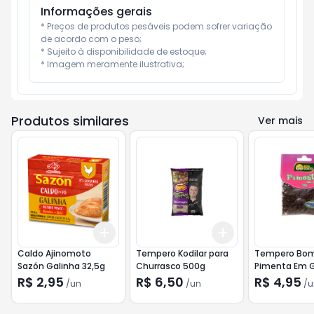
Informações gerais
* Preços de produtos pesáveis podem sofrer variação 
de acordo com o peso;

* Sujeito à disponibilidade de estoque;

* Imagem meramente ilustrativa;
Produtos similares
Ver mais
Add
Add
+
3
+
5
+
10
+
3
+
5
+
10
Caldo Ajinomoto
Tempero Kodilar para
Tempero Bom
Sazón Galinha 32,5g
Churrasco 500g
Pimenta Em G
R$ 2,95
R$ 6,50
R$ 4,95
/
un
/
un
/
u