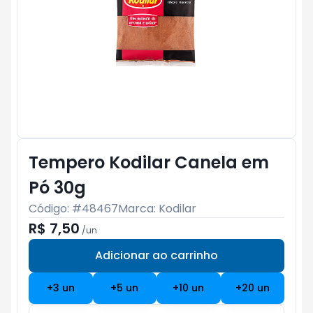
Tempero Kodilar Canela em
Pó 30g
Código: #
48467
Marca:
Kodilar
R$ 7,50
/
un
Adicionar ao carrinho
Subtotal:
R$ 0
+
3
un
+
5
un
+
10
un
+
20
un