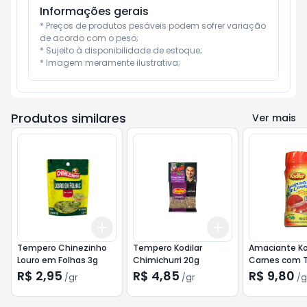
Informações gerais
* Preços de produtos pesáveis podem sofrer variação 
de acordo com o peso;

* Sujeito à disponibilidade de estoque;

* Imagem meramente ilustrativa;
Produtos similares
Ver mais
Add
Add
+
3
gr
+
5
gr
+
3
gr
+
5
gr
Tempero Chinezinho
Tempero Kodilar
Amaciante Ko
Louro em Folhas 3g
Chimichurri 20g
Carnes com 
100g
R$ 2,95
R$ 4,85
R$ 9,80
/
gr
/
gr
/
g