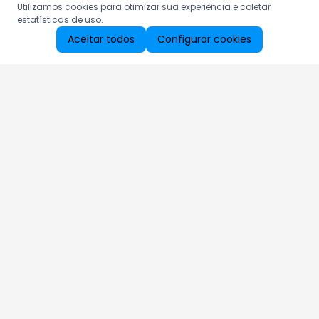
Utilizamos cookies para otimizar sua experiência e coletar
estatísticas de uso.
Aceitar todos
Configurar cookies
Aproveite as nossas promoções!
Cadastre seu e-mail e receba ofertas exclusivas.
QUERO RECEBER