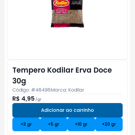
Tempero Kodilar Erva Doce
30g
Código: #
48496
Marca:
Kodilar
R$ 4,95
/
gr
Adicionar ao carrinho
Subtotal:
R$ 0
+
3
gr
+
5
gr
+
10
gr
+
20
gr