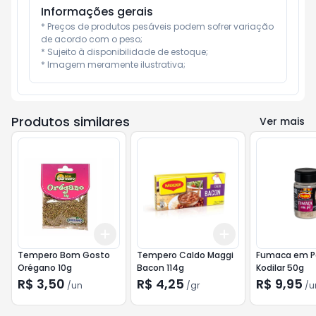
Informações gerais
* Preços de produtos pesáveis podem sofrer variação 
de acordo com o peso;

* Sujeito à disponibilidade de estoque;

* Imagem meramente ilustrativa;
Produtos similares
Ver mais
Add
Add
+
3
+
5
+
10
+
3
gr
+
5
gr
Tempero Bom Gosto
Tempero Caldo Maggi
Fumaca em Pò
Orégano 10g
Bacon 114g
Kodilar 50g
R$ 3,50
R$ 4,25
R$ 9,95
/
un
/
gr
/
u