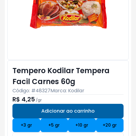
Tempero Kodilar Tempera
Facil Carnes 60g
Código: #
48327
Marca:
Kodilar
R$ 4,25
/
gr
Adicionar ao carrinho
Subtotal:
R$ 0
+
3
gr
+
5
gr
+
10
gr
+
20
gr