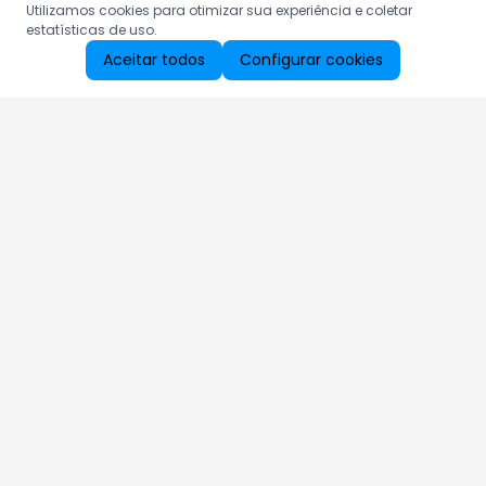
Utilizamos cookies para otimizar sua experiência e coletar
estatísticas de uso.
Aceitar todos
Configurar cookies
Aproveite as nossas promoções!
Cadastre seu e-mail e receba ofertas exclusivas.
QUERO RECEBER