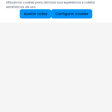
Utilizamos cookies para otimizar sua experiência e coletar
estatísticas de uso.
Aceitar todos
Configurar cookies
Aproveite as nossas promoções!
Cadastre seu e-mail e receba ofertas exclusivas.
QUERO RECEBER