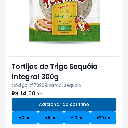
Tortijas de Trigo Sequóia
Integral 300g
Código: #
78989
Marca:
Sequóia
R$ 14,50
/
un
Adicionar ao carrinho
Subtotal:
R$ 0
+
3
un
+
5
un
+
10
un
+
20
un