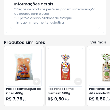
Informações gerais
* Preços de produtos pesáveis podem sofrer variação 
de acordo com o peso;

* Sujeito à disponibilidade de estoque;

* Imagem meramente ilustrativa;
Produtos similares
Ver mais
Add
Add
+
3
+
5
+
10
+
3
+
5
+
10
Pão de Hamburguer da
Pão Panco Forma
Pão Panco Fo
Casa 400g
Premium 500g
Artesanale 3
Integral 350g
R$ 7,75
R$ 9,50
R$ 9,50
/
un
/
un
/
u