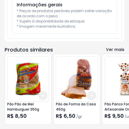
Informações gerais
* Preços de produtos pesáveis podem sofrer variação 
de acordo com o peso;

* Sujeito à disponibilidade de estoque;

* Imagem meramente ilustrativa;
Produtos similares
Ver mais
Add
Add
+
3
+
5
+
10
+
3
gr
+
5
gr
Pão Pão de Mel
Pão de Forma da Casa
Pão Panco Fo
Hamburguer 350g
450g
Artesanale Or
350g
R$ 8,50
R$ 6,50
R$ 9,50
/
gr
/
u