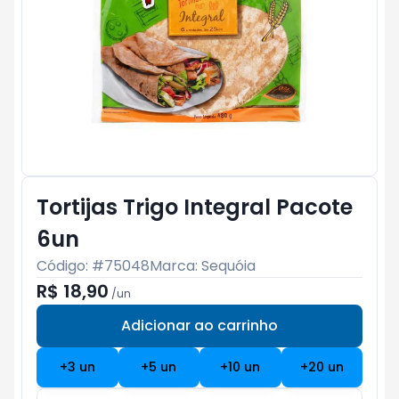
Tortijas Trigo Integral Pacote
6un
Código: #
75048
Marca:
Sequóia
R$ 18,90
/
un
Adicionar ao carrinho
Subtotal:
R$ 0
+
3
un
+
5
un
+
10
un
+
20
un