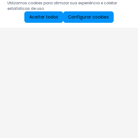
Utilizamos cookies para otimizar sua experiência e coletar
estatísticas de uso.
Aceitar todos
Configurar cookies
Aproveite as nossas promoções!
Cadastre seu e-mail e receba ofertas exclusivas.
QUERO RECEBER