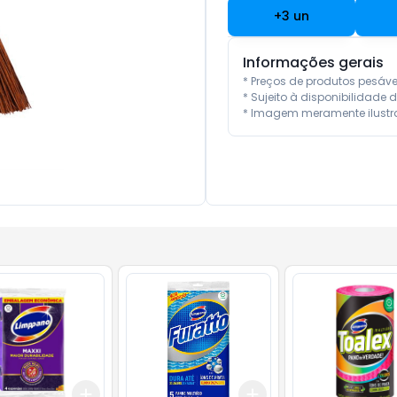
+
3
un
Informações gerais
* Preços de produtos pesáv
* Sujeito à disponibilidade d
* Imagem meramente ilustra
Add
Add
10
+
3
+
5
+
10
+
3
+
5
+
10