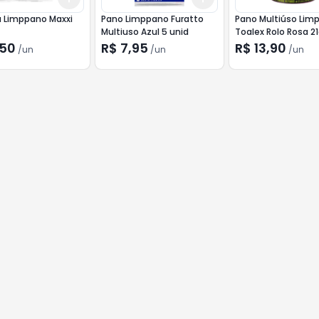
a Limppano Maxxi
Pano Limppano Furatto
Pano Multiúso Lim
Multiuso Azul 5 unid
Toalex Rolo Rosa 2
20cm
,50
R$ 7,95
R$ 13,90
/
un
/
un
/
un