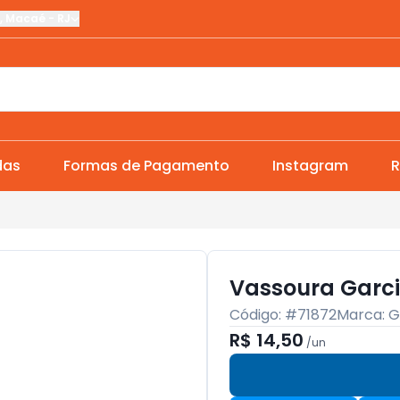
,
Macaé
-
RJ
das
Formas de Pagamento
Instagram
R
Vassoura Garci
Código: #
71872
Marca:
G
R$ 14,50
/
un