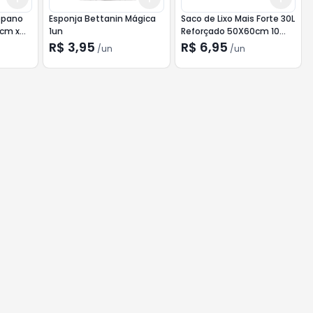
ppano
Esponja Bettanin Mágica
Saco de Lixo Mais Forte 30L
1cm x
1un
Reforçado 50X60cm 10
unid
R$ 3,95
R$ 6,95
/
un
/
un