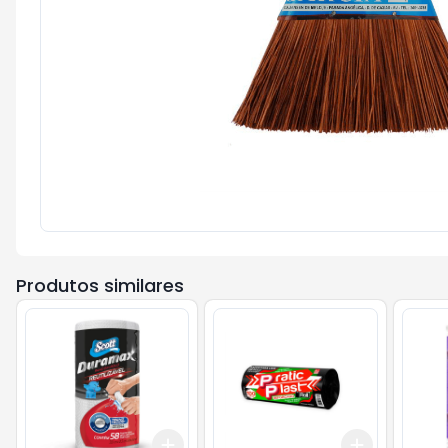
Produtos similares
Add
Add
+
3
+
5
+
10
+
3
+
5
+