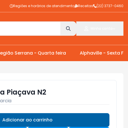
Regiões e horários de atendimento
Receitas
(22) 3737-0460
Minha conta
egião Serrana - Quarta feira
Alphaville - Sexta Fei
a Piaçava N2
arcia
Adicionar ao carrinho
Subtotal:
R$ 0,00