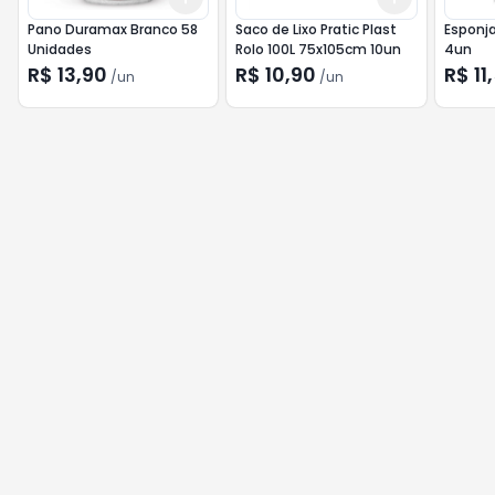
Pano Duramax Branco 58
Saco de Lixo Pratic Plast
Esponj
Unidades
Rolo 100L 75x105cm 10un
4un
R$ 13,90
R$ 10,90
R$ 11
/
un
/
un