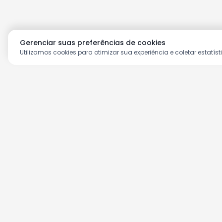
Gerenciar suas preferências de cookies
Utilizamos cookies para otimizar sua experiência e coletar estatíst
Aproveite as nossas prom
Cadastre seu e-mail e receba ofertas ex