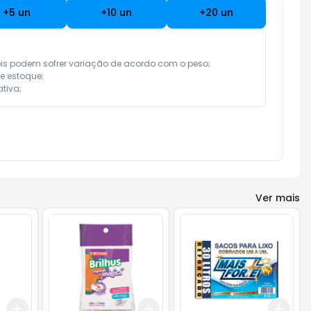
+
5
un
+
10
un
+
20
un
eis podem sofrer variação de acordo com o peso;

e estoque;

tiva;
Ver mais
Add
Add
Add
+
3
+
5
+
10
+
3
+
5
+
10
+
3