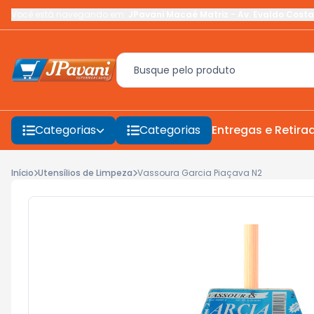
Você está navegando em:
JPavani Macaé Matriz
-
Av. Evaldo Costa
Categorias
Categorias
Entregas e Retira
Início
Utensílios de Limpeza
Vassoura Garcia Piaçava N2