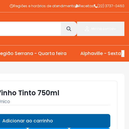
Regiões e horários de atendimento
Receitas
(22) 3737-0460
Minha conta
egião Serrana - Quarta feira
Alphaville - Sexta Fei
Vinho Tinto 750ml
nico
Adicionar ao carrinho
Subtotal:
R$ 0,00