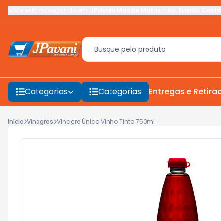
Você está navegando em:
JPavani Macaé Matriz
-
Av. Evaldo Costa
Categorias
Categorias
Entregas e Retira
Início
Vinagres
Vinagre Único Vinho Tinto 750ml