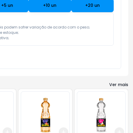
+
5
un
+
10
un
+
20
un
eis podem sofrer variação de acordo com o peso;

e estoque;

tiva;
Ver mais
Add
Add
Add
+
3
+
5
+
10
+
3
+
5
+
10
+
3