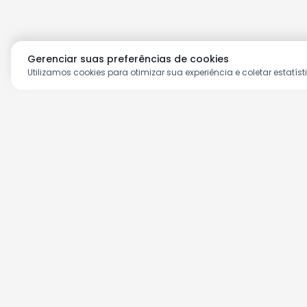
Gerenciar suas preferências de cookies
Utilizamos cookies para otimizar sua experiência e coletar estatíst
Aproveite as nossas prom
Cadastre seu e-mail e receba ofertas ex