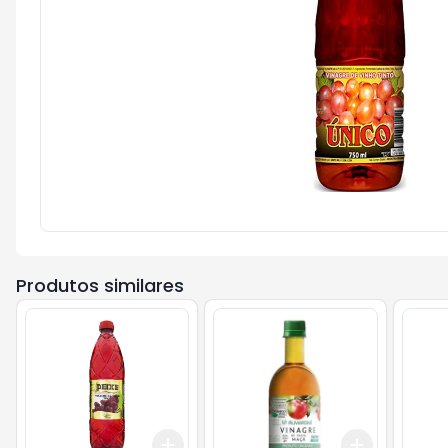
Produtos similares
Add
Add
+
3
+
5
+
10
+
3
+
5
+