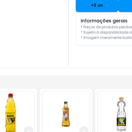
+
3
un
Informações gerais
* Preços de produtos pesáv
* Sujeito à disponibilidade d
* Imagem meramente ilustra
Add
Add
10
+
3
+
5
+
10
+
3
+
5
+
10