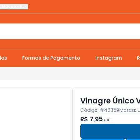
,
Macaé
-
RJ
das
Formas de Pagamento
Instagram
R
Vinagre Único 
Código: #
42359
Marca:
U
R$ 7,95
/
un