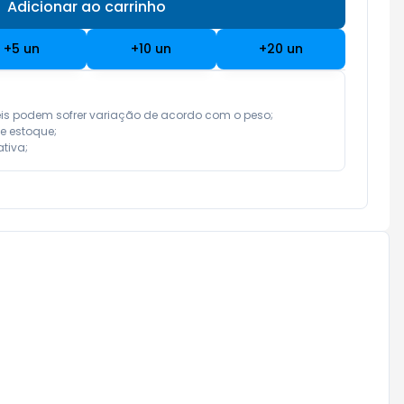
Adicionar ao carrinho
Subtotal:
R$ 0,00
+
5
un
+
10
un
+
20
un
eis podem sofrer variação de acordo com o peso;

e estoque;

tiva;