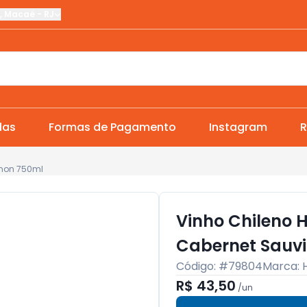
,
Macaé
-
RJ
das
Formas de Pagamento
Instagram
R
gnon 750ml
Vinho Chileno H
Cabernet Sauv
Código: #
79804
Marca:
R$ 43,50
/
un