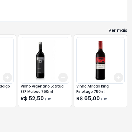
Ver mais
Add
Add
Add
+
3
+
5
+
10
+
3
+
5
+
10
+
3
idalgo
Vinho Argentino Latitud
Vinho African King
33° Malbec 750ml
Pinotage 750ml
R$ 52,50
R$ 65,00
/
un
/
un