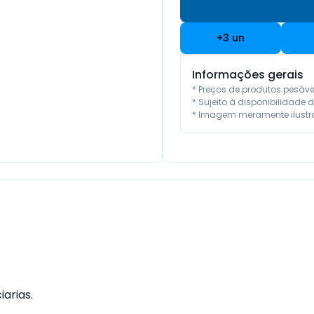
+
3
un
Informações gerais
* Preços de produtos pesáv
* Sujeito à disponibilidade d
* Imagem meramente ilustra
arias.