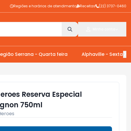
Regiões e horários de atendimento
Receitas
(22) 3737-0460
Minha conta
egião Serrana - Quarta feira
Alphaville - Sexta Fei
eroes Reserva Especial
ignon 750ml
Heroes