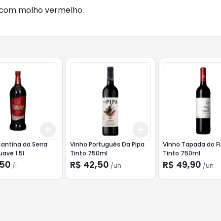
 com molho vermelho.
Add
Add
10
+
3
l
+
5
l
+
3
+
5
+
10
antina da Serra
Vinho Português Da Pipa
Vinho Tapada do F
uave 1.5l
Tinto 750ml
Tinto 750ml
,50
R$ 42,50
R$ 49,90
/
l
/
un
/
un