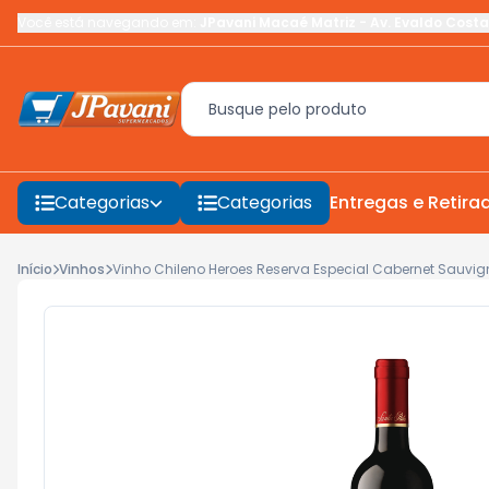
Você está navegando em:
JPavani Macaé Matriz
-
Av. Evaldo Costa
Categorias
Categorias
Entregas e Retira
Início
Vinhos
Vinho Chileno Heroes Reserva Especial Cabernet Sauvi