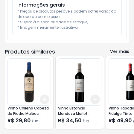
Informações gerais
* Preços de produtos pesáveis podem sofrer variação 
de acordo com o peso;

* Sujeito à disponibilidade de estoque;

* Imagem meramente ilustrativa;
Produtos similares
Ver mais
Add
Add
+
3
+
5
+
10
+
3
+
5
+
10
Vinho Chileno Cabeza
Vinho Estancia
Vinho Tapada
de Piedra Malbec
Mendoza Merlot
Fidalgo Tinto
750ml
Malbec 750ml
R$ 29,80
R$ 34,50
R$ 49,90
/
un
/
un