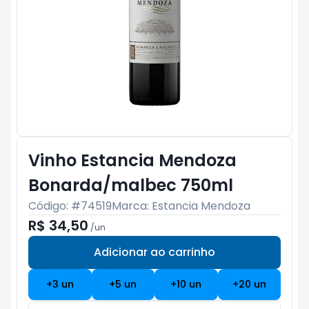
Vinho Estancia Mendoza
Bonarda/malbec 750ml
Código: #
74519
Marca:
Estancia Mendoza
R$ 34,50
/
un
Adicionar ao carrinho
Subtotal:
R$ 0
+
3
un
+
5
un
+
10
un
+
20
un