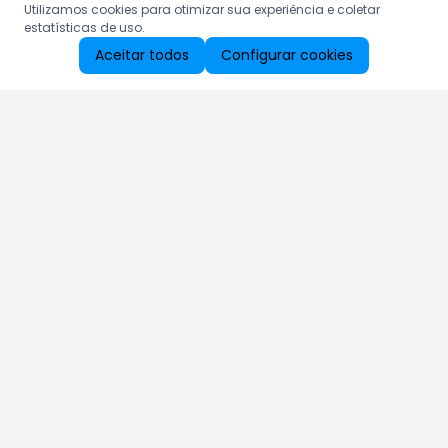
Utilizamos cookies para otimizar sua experiência e coletar
estatísticas de uso.
Aceitar todos
Configurar cookies
Aproveite as nossas promoções!
Cadastre seu e-mail e receba ofertas exclusivas.
QUERO RECEBER