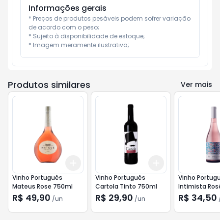
Informações gerais
* Preços de produtos pesáveis podem sofrer variação 
de acordo com o peso;

* Sujeito à disponibilidade de estoque;

* Imagem meramente ilustrativa;
Produtos similares
Ver mais
Add
Add
+
3
+
5
+
10
+
3
+
5
+
10
Vinho Português
Vinho Português
Vinho Portug
Mateus Rose 750ml
Cartola Tinto 750ml
Intimista Ro
R$ 49,90
R$ 29,90
R$ 34,50
/
un
/
un