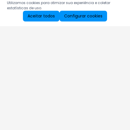
Utilizamos cookies para otimizar sua experiência e coletar
estatísticas de uso.
Aceitar todos
Configurar cookies
Aproveite as nossas promoções!
Cadastre seu e-mail e receba ofertas exclusivas.
QUERO RECEBER