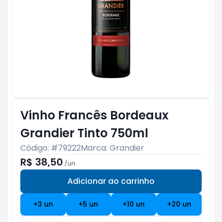
Vinho Francês Bordeaux
Grandier Tinto 750ml
Código: #
79222
Marca:
Grandier
R$ 38,50
/
un
Adicionar ao carrinho
Subtotal:
R$ 0
+
3
un
+
5
un
+
10
un
+
20
un