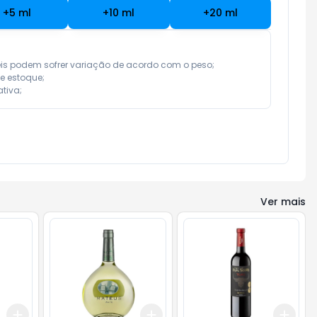
+
5
ml
+
10
ml
+
20
ml
eis podem sofrer variação de acordo com o peso;

e estoque;

tiva;
Ver mais
Add
Add
Add
+
3
+
5
+
10
+
3
+
5
+
10
+
3