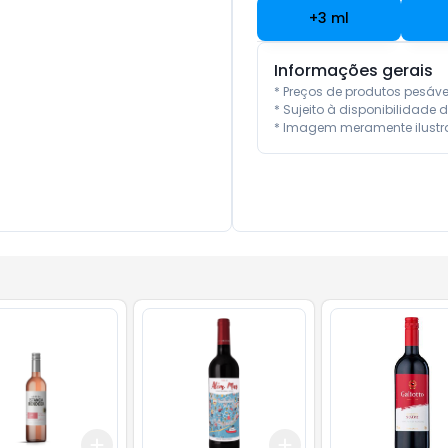
+
3
ml
Informações gerais
* Preços de produtos pesáv
* Sujeito à disponibilidade d
* Imagem meramente ilustra
Add
Add
10
+
3
+
5
+
10
+
3
+
5
+
10