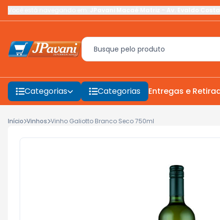
Você está navegando em:
JPavani Macaé Matriz
-
Av. Evaldo Costa
Categorias
Categorias
Entregas e Retira
Início
Vinhos
Vinho Galiotto Branco Seco 750ml