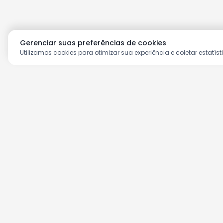
Gerenciar suas preferências de cookies
Utilizamos cookies para otimizar sua experiência e coletar estatíst
Aproveite as nossas prom
Cadastre seu e-mail e receba ofertas ex