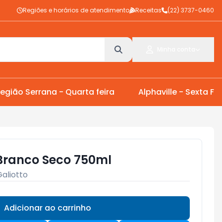
Regiões e horários de atendimento
Receitas
(22) 3737-0460
Minha conta
egião Serrana - Quarta feira
Alphaville - Sexta Fei
 Branco Seco 750ml
aliotto
Adicionar ao carrinho
Subtotal:
R$ 0,00