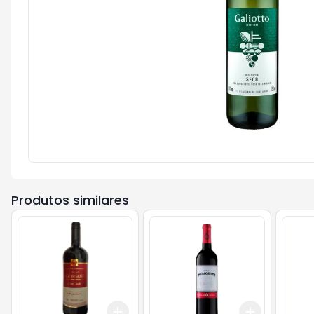
Produtos similares
Add
Add
+
3
+
5
+
10
+
3
+
5
+