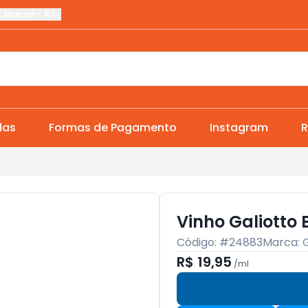
,
Macaé
-
RJ
das
Formas de Pagamento
Instagram
R
Vinho Galiotto
Código: #
24883
Marca:
G
R$ 19,95
/
ml