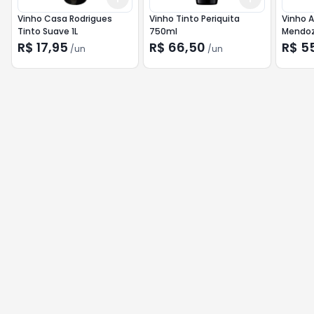
Vinho Casa Rodrigues
Vinho Tinto Periquita
Vinho A
Tinto Suave 1L
750ml
Mendoz
750ml
R$ 17,95
R$ 66,50
R$ 5
/
un
/
un