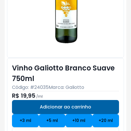
Vinho Galiotto Branco Suave
750ml
Código: #
24035
Marca:
Galiotto
R$ 19,95
/
ml
Adicionar ao carrinho
Subtotal:
R$ 0
+
3
ml
+
5
ml
+
10
ml
+
20
ml