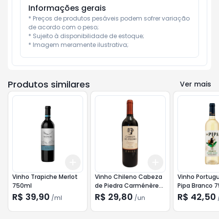
Informações gerais
* Preços de produtos pesáveis podem sofrer variação 
de acordo com o peso;

* Sujeito à disponibilidade de estoque;

* Imagem meramente ilustrativa;
Produtos similares
Ver mais
Add
Add
+
3
ml
+
5
ml
+
3
+
5
+
10
Vinho Trapiche Merlot
Vinho Chileno Cabeza
Vinho Portug
750ml
de Piedra Carménère
Pipa Branco 
750ml
R$ 39,90
R$ 29,80
R$ 42,50
/
ml
/
un