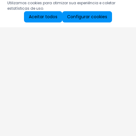
Utilizamos cookies para otimizar sua experiência e coletar
estatísticas de uso.
Aceitar todos
Configurar cookies
Aproveite as nossas promoções!
Cadastre seu e-mail e receba ofertas exclusivas.
QUERO RECEBER