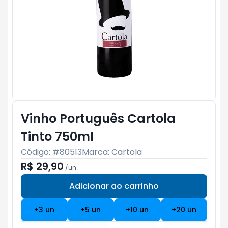
Vinho Português Cartola
Tinto 750ml
Código: #
80513
Marca:
Cartola
R$ 29,90
/
un
Adicionar ao carrinho
Subtotal:
R$ 0
+
3
un
+
5
un
+
10
un
+
20
un