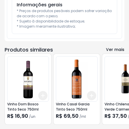
Informações gerais
* Preços de produtos pesáveis podem sofrer variação 
de acordo com o peso;

* Sujeito à disponibilidade de estoque;

* Imagem meramente ilustrativa;
Produtos similares
Ver mais
Add
Add
+
3
+
5
+
10
+
3
ml
+
5
ml
Vinho Dom Bosco
Vinho Casal Garcia
Vinho Chileno
Tinto Seco 750ml
Tinto Seco 750ml
Verde Carme
750ml
R$ 16,90
R$ 69,50
R$ 37,50
/
un
/
ml