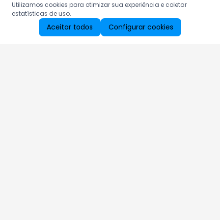
Utilizamos cookies para otimizar sua experiência e coletar
estatísticas de uso.
Aceitar todos
Configurar cookies
Aproveite as nossas promoções!
Cadastre seu e-mail e receba ofertas exclusivas.
QUERO RECEBER