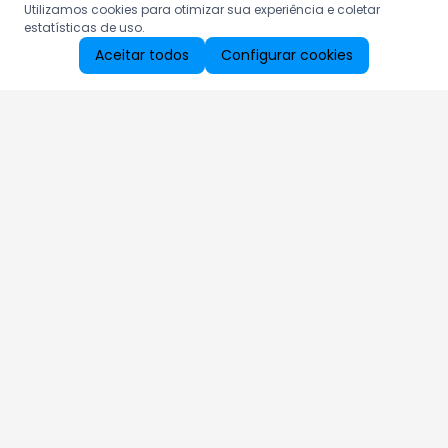
Utilizamos cookies para otimizar sua experiência e coletar
estatísticas de uso.
Aceitar todos
Configurar cookies
Aproveite as nossas promoções!
Cadastre seu e-mail e receba ofertas exclusivas.
QUERO RECEBER