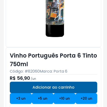
Vinho Português Porta 6 Tinto
750ml
Código: #
82060
Marca:
Porta 6
R$ 56,90
/
un
Adicionar ao carrinho
Subtotal:
R$ 0
+
3
un
+
5
un
+
10
un
+
20
un