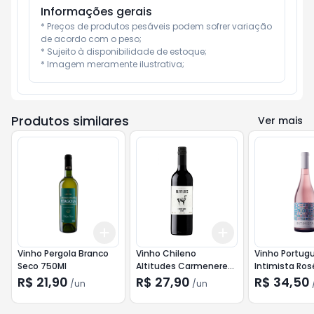
Informações gerais
* Preços de produtos pesáveis podem sofrer variação 
de acordo com o peso;

* Sujeito à disponibilidade de estoque;

* Imagem meramente ilustrativa;
Produtos similares
Ver mais
Add
Add
+
3
+
5
+
10
+
3
+
5
+
10
Vinho Pergola Branco
Vinho Chileno
Vinho Portug
Seco 750Ml
Altitudes Carmenere
Intimista Ro
750ml
R$ 21,90
R$ 27,90
R$ 34,50
/
un
/
un