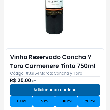
Vinho Reservado Concha Y
Toro Carmenere Tinto 750ml
Código: #
33154
Marca:
Concha y Toro
R$ 25,00
/
ml
Adicionar ao carrinho
Subtotal:
R$ 0
+
3
ml
+
5
ml
+
10
ml
+
20
ml