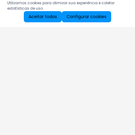
Utilizamos cookies para otimizar sua experiência e coletar
estatísticas de uso.
Aceitar todos
Configurar cookies
Aproveite as nossas promoções!
Cadastre seu e-mail e receba ofertas exclusivas.
QUERO RECEBER