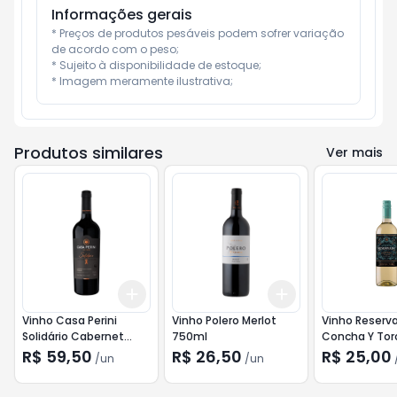
Informações gerais
* Preços de produtos pesáveis podem sofrer variação 
de acordo com o peso;

* Sujeito à disponibilidade de estoque;

* Imagem meramente ilustrativa;
Produtos similares
Ver mais
Add
Add
+
3
+
5
+
10
+
3
+
5
+
10
Vinho Casa Perini
Vinho Polero Merlot
Vinho Reserv
Solidário Cabernet
750ml
Concha Y Tor
Sauvignon e Merlot
Chardonnay 
R$ 59,50
R$ 26,50
R$ 25,00
/
un
/
un
750ml