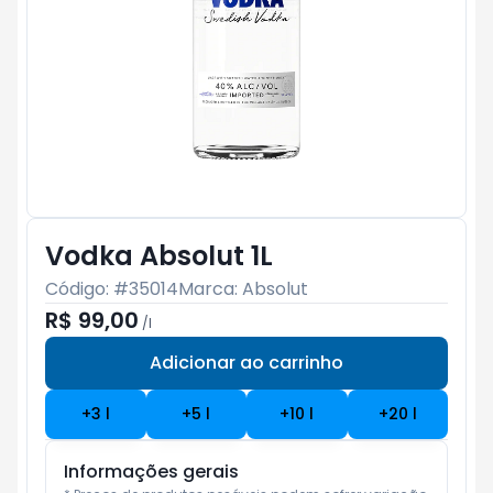
Vodka Absolut 1L
Código: #
35014
Marca:
Absolut
R$ 99,00
/
l
Adicionar ao carrinho
Subtotal:
R$ 0
+
3
l
+
5
l
+
10
l
+
20
l
Informações gerais