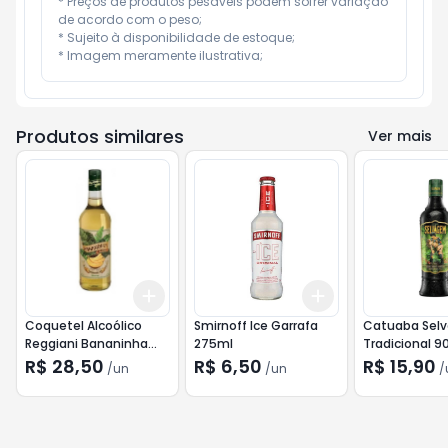
* Preços de produtos pesáveis podem sofrer variação 
de acordo com o peso;

* Sujeito à disponibilidade de estoque;

* Imagem meramente ilustrativa;
Produtos similares
Ver mais
Add
Add
+
3
+
5
+
10
+
3
+
5
+
10
Coquetel Alcoólico
Smirnoff Ice Garrafa
Catuaba Sel
Reggiani Bananinha
275ml
Tradicional 9
950ml
R$ 28,50
R$ 6,50
R$ 15,90
/
un
/
un
/