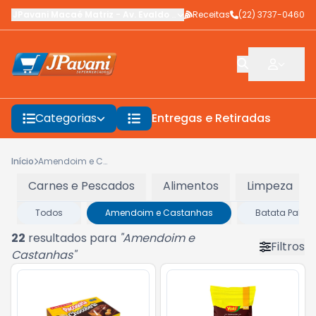
JPavani Macaé Matriz
-
Av. Evaldo Costa
Receitas
,
Macaé
-
(22) 3737-0460
RJ
Categorias
Entregas e Retiradas
F
Início
Amendoim e Castanhas
Carnes e Pescados
Alimentos
Limpeza
Todos
Amendoim e Castanhas
Batata Palha
22
resultados para
"
Amendoim e
Filtros
Castanhas
"