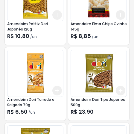
Add
Add
+
3
+
5
+
10
+
3
Amendoim Pettiz Dori
Amendoim Elma Chips Ovinho
Japonês 120g
145g
R$ 10,80
R$ 8,85
/
un
/
un
Add
Add
+
3
+
5
+
10
+
3
Amendoim Dori Torrado e
Amendoim Dori Tipo Japones
Salgado 70g
500g
R$ 6,50
R$ 23,90
/
un