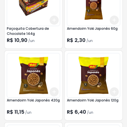
Add
Add
+
3
+
5
+
10
+
3
Paçoquita Cobertura de
Amendoim Yoki Japonês 60g
Chocolate 144g
R$ 10,90
R$ 2,30
/
un
/
un
Add
Add
+
3
+
5
+
10
+
3
Amendoim Yoki Japonês 420g
Amendoim Yoki Japonês 120g
R$ 11,15
R$ 6,40
/
un
/
un