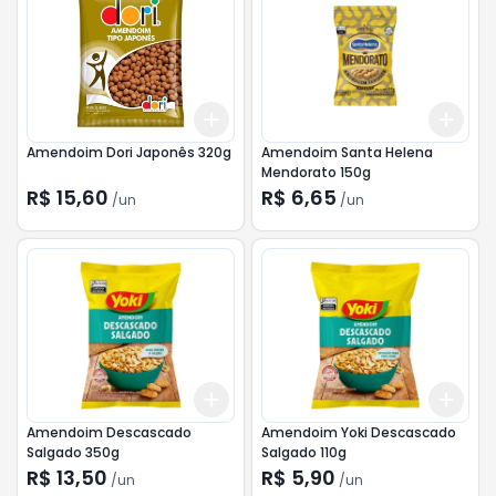
Add
Add
+
3
+
5
+
10
+
3
Amendoim Dori Japonês 320g
Amendoim Santa Helena
Mendorato 150g
R$ 15,60
R$ 6,65
/
un
/
un
Add
Add
+
3
+
5
+
10
+
3
Amendoim Descascado
Amendoim Yoki Descascado
Salgado 350g
Salgado 110g
R$ 13,50
R$ 5,90
/
un
/
un