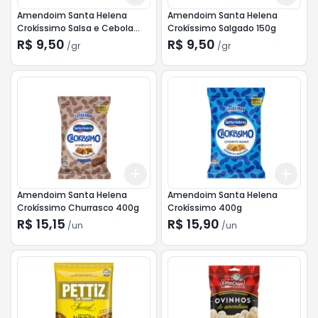
Amendoim Santa Helena
Amendoim Santa Helena
Crokíssimo Salsa e Cebola
Crokíssimo Salgado 150g
150g
R$ 9,50
R$ 9,50
/
gr
/
gr
Add
Add
+
3
+
5
+
10
+
3
Amendoim Santa Helena
Amendoim Santa Helena
Crokíssimo Churrasco 400g
Crokíssimo 400g
R$ 15,15
R$ 15,90
/
un
/
un