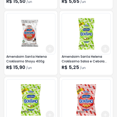
R$ 15,50
R$ 5,65
/
un
/
un
Add
Add
+
3
+
5
+
10
+
3
Amendoim Santa Helena
Amendoim Santa Helena
Crokíssimo Shoyu 400g
Crokíssimo Salsa e Cebola
90g
R$ 15,90
R$ 5,25
/
un
/
un
Add
Add
+
3
gr
+
5
gr
+
3