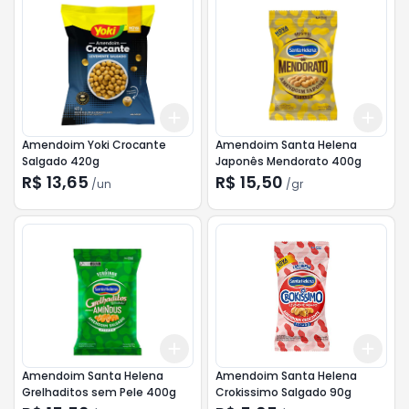
Add
Add
+
3
+
5
+
10
+
3
Amendoim Yoki Crocante
Amendoim Santa Helena
Salgado 420g
Japonês Mendorato 400g
R$ 13,65
R$ 15,50
/
un
/
gr
Add
Add
+
3
+
5
+
10
+
3
Amendoim Santa Helena
Amendoim Santa Helena
Grelhaditos sem Pele 400g
Crokissimo Salgado 90g