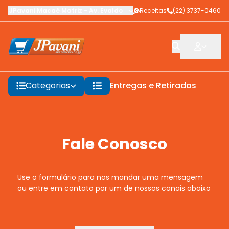
JPavani Macaé Matriz
-
Av. Evaldo Costa
Receitas
,
Macaé
-
(22) 3737-0460
RJ
Categorias
Entregas e Retiradas
F
Fale Conosco
Use o formulário para nos mandar uma mensagem
ou entre em contato por um de nossos canais abaixo