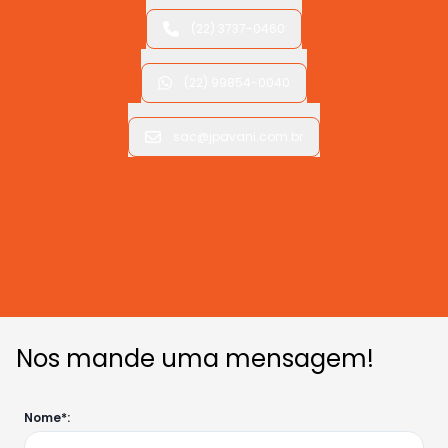
(22) 3737-0460
(22) 99854-0040
sac@jpavani.com.br
Nos mande uma mensagem!
Nome*: