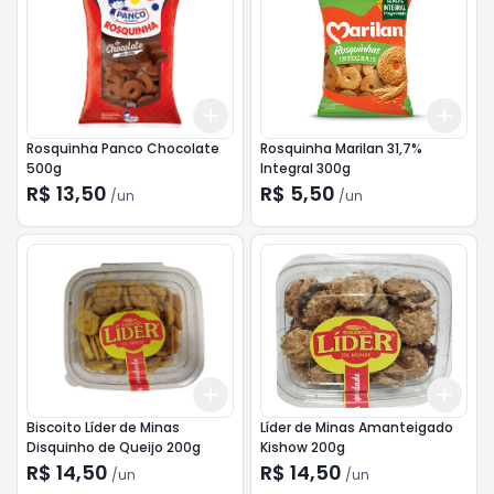
Add
Add
+
3
+
5
+
10
+
3
Rosquinha Panco Chocolate
Rosquinha Marilan 31,7%
500g
Integral 300g
R$ 13,50
R$ 5,50
/
un
/
un
Add
Add
+
3
+
5
+
10
+
3
Biscoito Líder de Minas
Líder de Minas Amanteigado
Disquinho de Queijo 200g
Kishow 200g
R$ 14,50
R$ 14,50
/
un
/
un