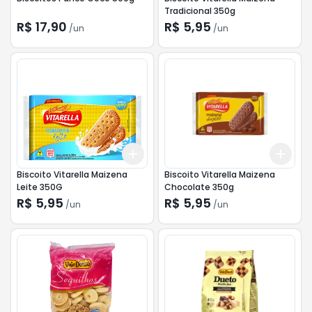
Tradicional 350g
R$ 17,90
R$ 5,95
/
un
/
un
Add
Add
+
3
+
5
+
10
+
3
Biscoito Vitarella Maizena
Biscoito Vitarella Maizena
Leite 350G
Chocolate 350g
R$ 5,95
R$ 5,95
/
un
/
un