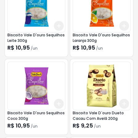
Add
Add
+
3
+
5
+
10
+
3
Biscoito Vale D'ouro Sequilhos
Biscoito Vale D'ouro Sequilhos
Leite 300g
Laranja 300g
R$ 10,95
R$ 10,95
/
un
/
un
Add
Add
+
3
+
5
+
10
+
3
Biscoito Vale D'ouro Sequilhos
Biscoito Vale D`ouro Dueto
Coco 300g
Cacau Com Avelã 200g
R$ 10,95
R$ 9,25
/
un
/
un