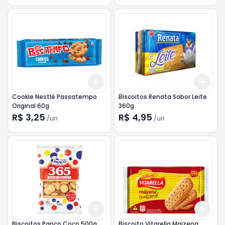
Add
Add
+
3
+
5
+
10
+
3
Cookie Nestlé Passatempo
Biscoitos Renata Sabor Leite
Original 60g
360g
R$ 3,25
R$ 4,95
/
un
/
un
Add
Add
+
3
+
5
+
10
+
3
Biscoitos Panco Coco 500g
Biscoito Vitarella Maizena