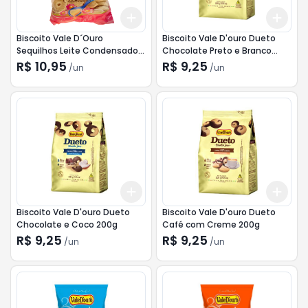
Add
Add
+
3
+
5
+
10
+
3
Biscoito Vale D´Ouro
Biscoito Vale D'ouro Dueto
Sequilhos Leite Condensado
Chocolate Preto e Branco
300g
200g
R$ 10,95
R$ 9,25
/
un
/
un
Add
Add
+
3
+
5
+
10
+
3
Biscoito Vale D'ouro Dueto
Biscoito Vale D'ouro Dueto
Chocolate e Coco 200g
Café com Creme 200g
R$ 9,25
R$ 9,25
/
un
/
un