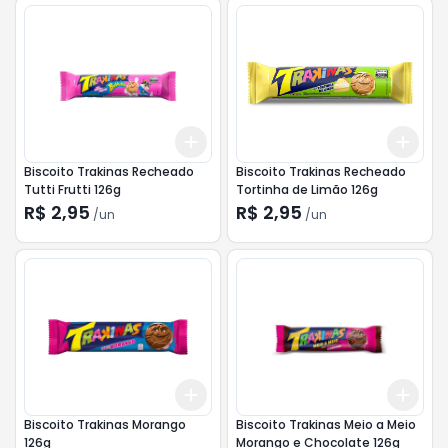
Add
Add
+
3
+
5
+
10
+
3
Biscoito Trakinas Recheado
Biscoito Trakinas Recheado
Tutti Frutti 126g
Tortinha de Limão 126g
R$ 2,95
R$ 2,95
/
un
/
un
Add
Add
+
3
+
5
+
10
+
3
Biscoito Trakinas Morango
Biscoito Trakinas Meio a Meio
126g
Morango e Chocolate 126g