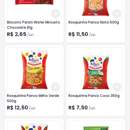
Add
Add
+
3
+
5
+
10
+
3
Biscoito Parati Wafer Minueto
Rosquinha Panco Nata 500g
Chocolate 81g
R$ 2,65
R$ 11,50
/
un
/
un
Add
Add
+
3
+
5
+
10
+
3
Rosquinha Panco Milho Verde
Rosquinha Panco Coco 350g
500g
R$ 12,50
R$ 7,50
/
un
/
un