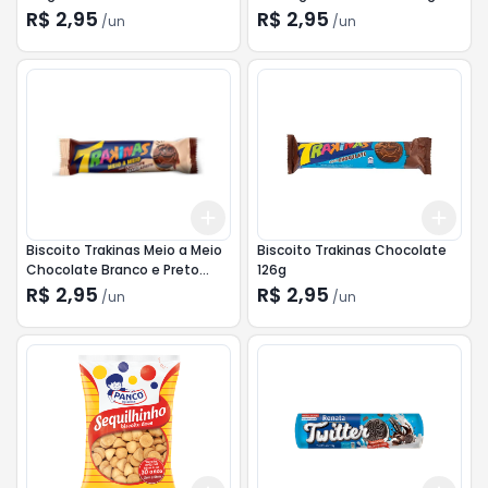
R$ 2,95
R$ 2,95
/
un
/
un
Add
Add
+
3
+
5
+
10
+
3
Biscoito Trakinas Meio a Meio
Biscoito Trakinas Chocolate
Chocolate Branco e Preto
126g
126g
R$ 2,95
R$ 2,95
/
un
/
un