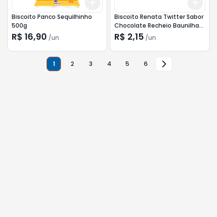
Add
Add
+
3
+
5
+
10
+
3
Biscoito Panco Sequilhinho
Biscoito Renata Twitter Sabor
500g
Chocolate Recheio Baunilha
112g
R$ 16,90
R$ 2,15
/
un
/
un
1
2
3
4
5
6