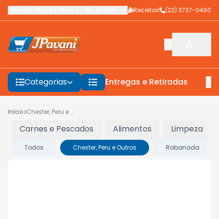
JPavani Macaé Matriz
-
Av. Evaldo Costa
Receitas
,
Macaé
-
(22) 3737-0460
RJ
Categorias
Entregas e Retiradas
F
Início
Chester, Peru e Outros
Carnes e Pescados
Alimentos
Limpeza
Todos
Chester, Peru e Outros
Rabanada