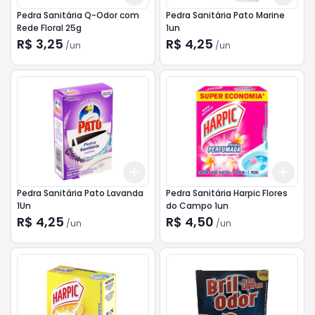
Pedra Sanitária Q-Odor com
Pedra Sanitária Pato Marine
Rede Floral 25g
1un
R$ 3,25
R$ 4,25
/
un
/
un
Add
Add
+
3
+
5
+
10
+
3
Pedra Sanitária Pato Lavanda
Pedra Sanitária Harpic Flores
1Un
do Campo 1un
R$ 4,25
R$ 4,50
/
un
/
un