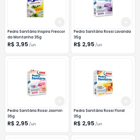
Add
Add
+
3
+
5
+
10
+
3
Pedra Sanitária Inspira Frescor
Pedra Sanitária Rossi Lavanda
da Montanha 35g
35g
R$ 3,95
R$ 2,95
/
un
/
un
Add
Add
+
3
+
5
+
10
+
3
Pedra Sanitária Rossi Jasmin
Pedra Sanitária Rossi Floral
35g
35g
R$ 2,95
R$ 2,95
/
un
/
un