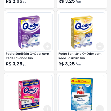
R$ 2,95
R$ 3,25
/
un
/
un
Add
Add
+
3
+
5
+
10
+
3
Pedra Sanitária Q-Odor com
Pedra Sanitária Q-Odor com
Rede Lavanda 1un
Rede Jasmim 1un
R$ 3,25
R$ 3,25
/
un
/
un
Add
Add
+
3
+
5
+
10
+
3