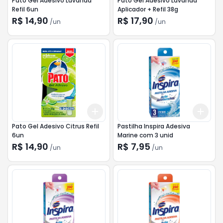
Pato Gel Adesivo Lavanda
Pato Gel Adesivo Lavanda
Refil 6un
Aplicador + Refil 38g
R$ 14,90
R$ 17,90
/
un
/
un
Add
Add
+
3
+
5
+
10
+
3
Pato Gel Adesivo Citrus Refil
Pastilha Inspira Adesiva
6un
Marine com 3 unid
R$ 14,90
R$ 7,95
/
un
/
un