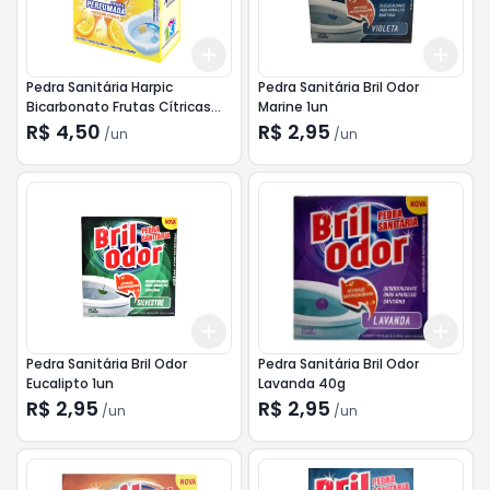
Add
Add
+
3
+
5
+
10
+
3
Pedra Sanitária Harpic
Pedra Sanitária Bril Odor
Bicarbonato Frutas Cítricas
Marine 1un
25g
R$ 4,50
R$ 2,95
/
un
/
un
Add
Add
+
3
+
5
+
10
+
3
Pedra Sanitária Bril Odor
Pedra Sanitária Bril Odor
Eucalipto 1un
Lavanda 40g
R$ 2,95
R$ 2,95
/
un
/
un