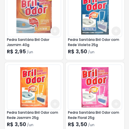
Add
Add
+
3
+
5
+
10
+
3
Pedra Sanitária Bril Odor
Pedra Sanitária Bril Odor com
Jasmim 40g
Rede Violeta 25g
R$ 2,95
R$ 3,50
/
un
/
un
Add
Add
+
3
+
5
+
10
+
3
Pedra Sanitária Bril Odor com
Pedra Sanitária Bril Odor com
Rede Jasmim 25g
Rede Floral 25g
R$ 3,50
R$ 3,50
/
un
/
un