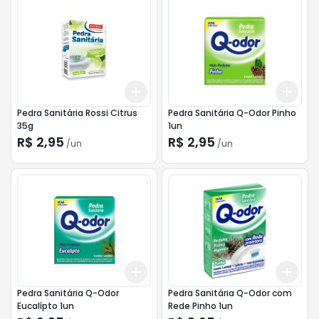
Add
Add
+
3
+
5
+
10
+
3
Pedra Sanitária Rossi Citrus
Pedra Sanitária Q-Odor Pinho
35g
1un
R$ 2,95
R$ 2,95
/
un
/
un
Add
Add
+
3
+
5
+
10
+
3
Pedra Sanitária Q-Odor
Pedra Sanitária Q-Odor com
Eucalípto 1un
Rede Pinho 1un