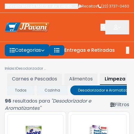
JPavani Macaé Matriz
-
Av. Evaldo Costa
Receitas
,
Macaé
-
(22) 3737-0460
RJ
Categorias
Entregas e Retiradas
F
Início
Desodorizador e Aromatizantes
Carnes e Pescados
Alimentos
Limpeza
Todos
Cozinha
Desodorizador e Aromatizante
96
resultados para
"
Desodorizador e
Filtros
Aromatizantes
"