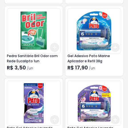
Add
Add
+
3
+
5
+
10
+
3
Pedra Sanitária Bril Odor com
Gel Adesivo Pato Marine
Rede Eucalipto 1un
Aplicador e Refil 38g
R$ 3,50
R$ 17,90
/
un
/
un
Add
Add
+
3
+
5
+
10
+
3