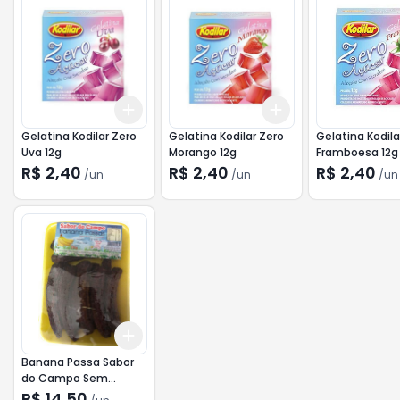
Add
Add
+
3
+
5
+
10
+
3
+
5
+
10
Gelatina Kodilar Zero
Gelatina Kodilar Zero
Gelatina Kodila
Uva 12g
Morango 12g
Framboesa 12g
R$ 2,40
R$ 2,40
R$ 2,40
/
un
/
un
/
un
Add
+
3
+
5
+
10
Banana Passa Sabor
do Campo Sem
Açúcar 230g
R$ 14,50