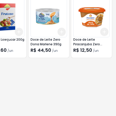
Add
Add
Add
10
+
3
+
5
+
10
+
3
+
5
+
10
+
3
 Lowçucar 200g
Doce de Leite Zero
Doce de Leite
Dona Marlene 390g
Piracanjuba Zero
Lactose 350g
,60
R$ 44,50
R$ 12,50
/
un
/
un
/
un