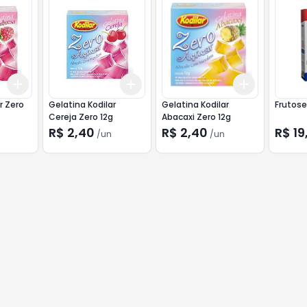
Add
Add
Add
+
3
+
5
+
10
+
3
+
5
+
10
+
3
+
5
+
r Zero
Gelatina Kodilar
Gelatina Kodilar
Frutose
Cereja Zero 12g
Abacaxi Zero 12g
R$ 2,40
R$ 2,40
R$ 19
/
un
/
un