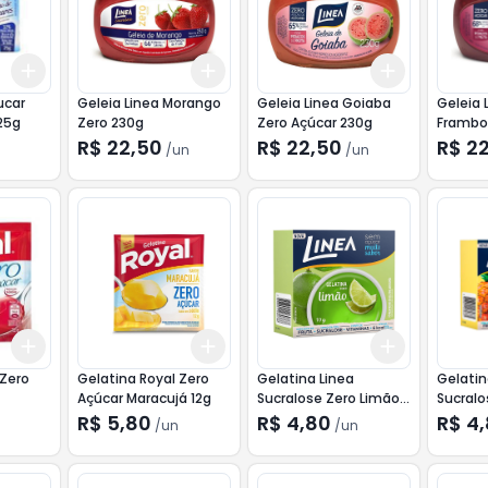
Add
Add
Add
+
3
+
5
+
10
+
3
+
5
+
10
+
3
+
5
+
ucar
Geleia Linea Morango
Geleia Linea Goiaba
Geleia 
25g
Zero 230g
Zero Açúcar 230g
Frambo
R$ 22,50
R$ 22,50
R$ 2
/
un
/
un
Add
Add
Add
+
3
+
5
+
10
+
3
+
5
+
10
+
3
+
5
+
 Zero
Gelatina Royal Zero
Gelatina Linea
Gelatin
Açúcar Maracujá 12g
Sucralose Zero Limão
Sucralo
10g
Abacaxi
R$ 5,80
R$ 4,80
R$ 4
/
un
/
un