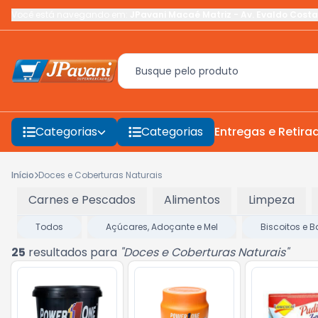
Você está navegando em:
JPavani Macaé Matriz
-
Av. Evaldo Costa
Categorias
Categorias
Entregas e Retira
Início
Doces e Coberturas Naturais
Carnes e Pescados
Alimentos
Limpeza
Todos
Açúcares, Adoçante e Mel
Biscoitos e B
25
resultados para
"
Doces e Coberturas Naturais
"