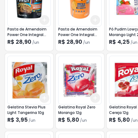
Add
Add
+
3
+
5
+
10
+
3
+
5
+
10
Pasta de Amendoim
Pasta de Amendoim
Pó Pudim Lowç
Power One Integral
Power One Integral
Morango Light 
1,005kg
Crocante 1005kg
R$ 28,90
R$ 28,90
R$ 4,25
/
un
/
un
/
un
Add
Add
+
3
+
5
+
10
+
3
+
5
+
10
Gelatina Stevia Plus
Gelatina Royal Zero
Gelatina Royal
Light Tangerina 10g
Morango 12g
Cereja 12g
R$ 3,95
R$ 5,80
R$ 5,80
/
un
/
un
/
un