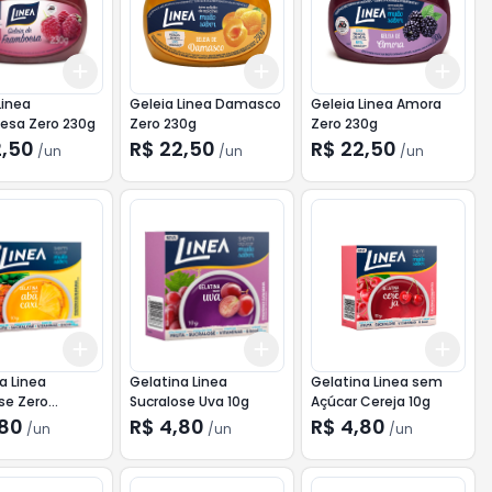
Add
Add
Add
10
+
3
+
5
+
10
+
3
+
5
+
10
+
3
Linea
Geleia Linea Damasco
Geleia Linea Amora
esa Zero 230g
Zero 230g
Zero 230g
2,50
R$ 22,50
R$ 22,50
/
un
/
un
/
un
Add
Add
Add
10
+
3
+
5
+
10
+
3
+
5
+
10
+
3
a Linea
Gelatina Linea
Gelatina Linea sem
se Zero
Sucralose Uva 10g
Açúcar Cereja 10g
 10g
,80
R$ 4,80
R$ 4,80
/
un
/
un
/
un