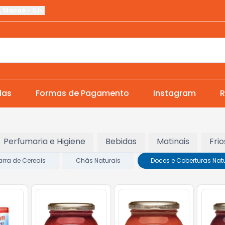
,
Macaé
-
RJ
das
Formas de Pagamento
Instagram
R
Perfumaria e Higiene
Bebidas
Matinais
Frio
arra de Cereais
Chás Naturais
Doces e Coberturas Nat