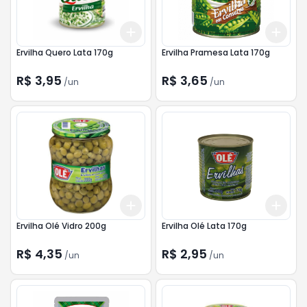
Add
Add
+
3
+
5
+
10
+
3
Ervilha Quero Lata 170g
Ervilha Pramesa Lata 170g
R$ 3,95
R$ 3,65
/
un
/
un
Add
Add
+
3
+
5
+
10
+
3
Ervilha Olé Vidro 200g
Ervilha Olé Lata 170g
R$ 4,35
R$ 2,95
/
un
/
un