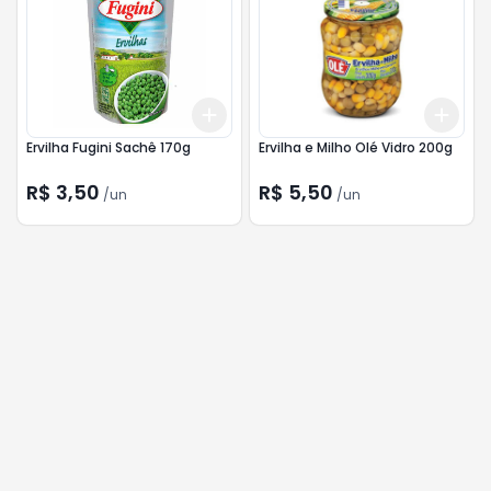
Add
Add
+
3
+
5
+
10
+
3
Ervilha Fugini Sachê 170g
Ervilha e Milho Olé Vidro 200g
R$ 3,50
R$ 5,50
/
un
/
un