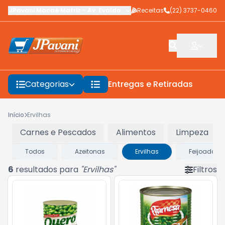
JPavani Macaé Matriz
-
Av. Evaldo Costa
Receitas
,
Macaé
-
(22) 3737-0460
RJ
Categorias
Entregas e Retiradas
F
Início
Ervilhas
Carnes e Pescados
Alimentos
Limpeza
Todos
Azeitonas
Ervilhas
Feijoada
6
resultados para
"
Ervilhas
"
Filtros