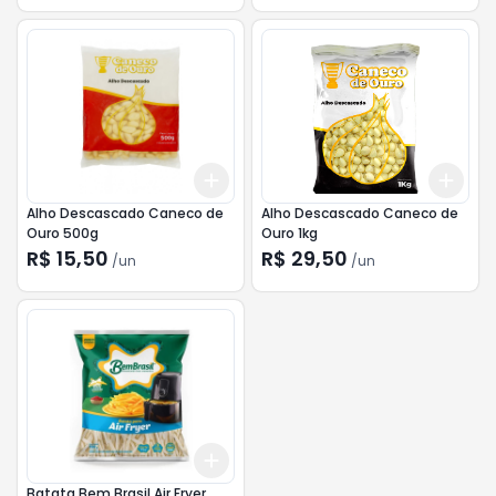
Add
Add
+
3
+
5
+
10
+
3
Alho Descascado Caneco de
Alho Descascado Caneco de
Ouro 500g
Ouro 1kg
R$ 15,50
R$ 29,50
/
un
/
un
Add
+
3
+
5
+
10
Batata Bem Brasil Air Fryer