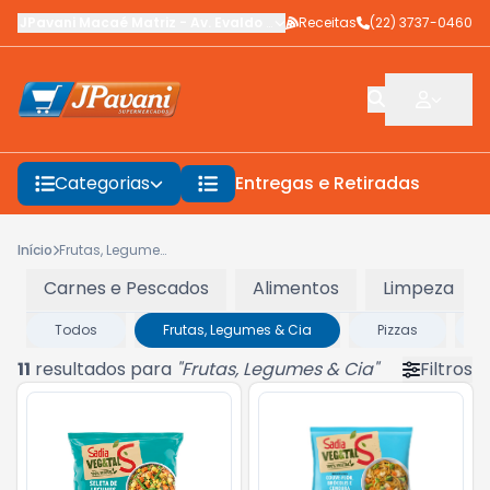
JPavani Macaé Matriz
-
Av. Evaldo Costa
Receitas
,
Macaé
-
(22) 3737-0460
RJ
Categorias
Entregas e Retiradas
F
Início
Frutas, Legumes & Cia
Carnes e Pescados
Alimentos
Limpeza
Todos
Frutas, Legumes & Cia
Pizzas
11
resultados para
"
Frutas, Legumes & Cia
"
Filtros