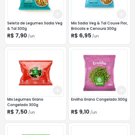
Add
Add
+
3
+
5
+
10
+
3
Seleta de Legumes Sadia Veg
Mix Sadia Veg & Tal Couve Flor,
& Tal 300g
Brócolis e Cenoura 300g
R$ 7,90
R$ 6,95
/
un
/
un
Add
Add
+
3
+
5
+
10
+
3
Mix Legumes Grano
Ervilha Grano Congelado 300g
Congelado 300g
R$ 7,50
R$ 9,10
/
un
/
un