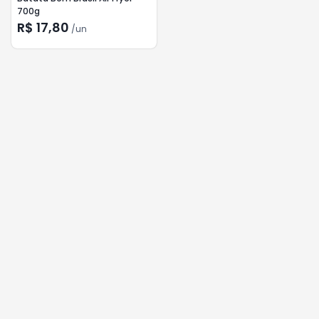
700g
R$ 17,80
/
un