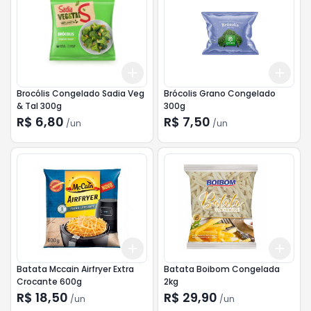
Add
Add
+
3
+
5
+
10
+
3
Brocólis Congelado Sadia Veg
Brócolis Grano Congelado
& Tal 300g
300g
R$ 6,80
R$ 7,50
/
un
/
un
Add
Add
+
3
+
5
+
10
+
3
Batata Mccain Airfryer Extra
Batata Boibom Congelada
Crocante 600g
2kg
R$ 18,50
R$ 29,90
/
un
/
un