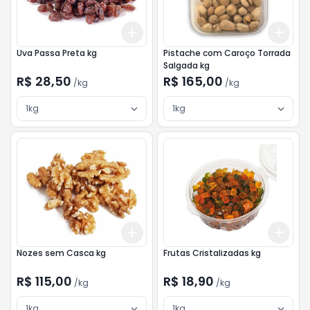
Add
Add
+
3
kg
+
5
kg
+
3
Uva Passa Preta kg
Pistache com Caroço Torrada
Salgada kg
R$ 28,50
R$ 165,00
/
kg
/
kg
1kg
1kg
Add
Add
+
3
kg
+
5
kg
+
3
Nozes sem Casca kg
Frutas Cristalizadas kg
R$ 115,00
R$ 18,90
/
kg
/
kg
1kg
1kg