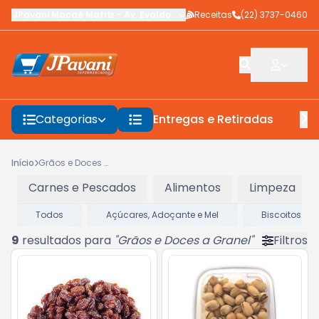
JPavani Macaé Matriz
-
Av. Evaldo Costa
Receitas
,
Macaé
-
(22) 3737-0460
RJ
Categorias
Entregas e Retiradas
F
Início
Grãos e Doces a Granel
Carnes e Pescados
Alimentos
Limpeza
Todos
Açúcares, Adoçante e Mel
Biscoitos e B
9
resultados para
"
Grãos e Doces a Granel
"
Filtros