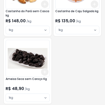
Add
Add
+
3
kg
+
5
kg
+
3
Castanha do Pará sem Casca
Castanha de Caju Salgada kg
kg
R$ 148,00
R$ 135,00
/
kg
/
kg
1kg
1kg
Add
+
3
kg
+
5
kg
Ameixa Seca sem Caroço Kg
R$ 48,90
/
kg
1kg