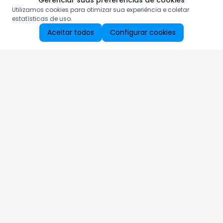
Gerenciar suas preferências de cookies
Utilizamos cookies para otimizar sua experiência e coletar
estatísticas de uso.
Aceitar todos
Configurar cookies
Aproveite as nossas promoções!
Cadastre seu e-mail e receba ofertas exclusivas.
QUERO RECEBER