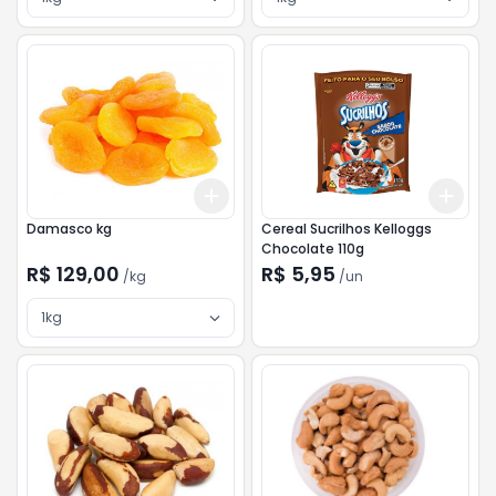
Add
Add
+
3
kg
+
5
kg
+
3
Damasco kg
Cereal Sucrilhos Kelloggs
Chocolate 110g
R$ 129,00
R$ 5,95
/
kg
/
un
1kg