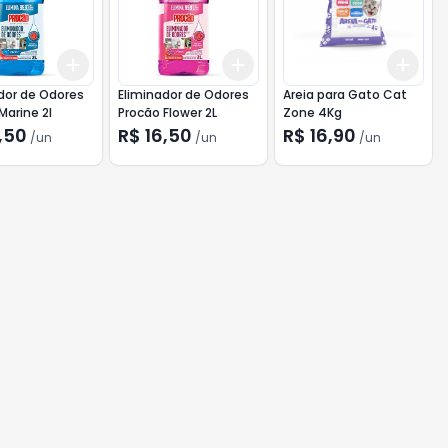
Add
Add
Add
10
+
3
+
5
+
10
+
3
+
5
+
10
+
3
dor de Odores
Eliminador de Odores
Areia para Gato Cat
Marine 2l
Procão Flower 2L
Zone 4Kg
,50
R$ 16,50
R$ 16,90
/
un
/
un
/
un