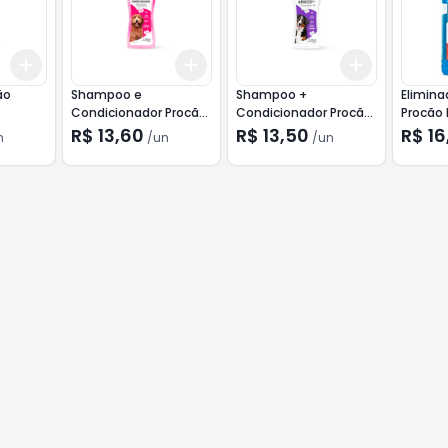
Add
Add
Add
+
3
+
5
+
10
+
3
+
5
+
10
+
3
+
5
+
ão
Shampoo e
Shampoo +
Elimina
Condicionador Procão
Condicionador Procão
Procão 
500ml
Erva de Santa Maria
R$ 13,60
R$ 13,50
R$ 16
n
/
un
/
un
500ml