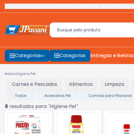
Você está navegando em:
JPavani Macaé Matriz
-
Av. Evaldo Costa
Categorias
Categorias
Entregas e Retira
Início
Higiene Pet
Carnes e Pescados
Alimentos
Limpeza
Todos
Acessórios Pet
Comida para Pássaros
8
resultados para
"
Higiene Pet
"