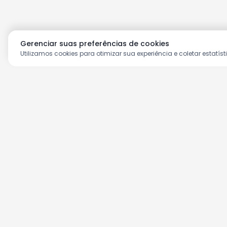
Gerenciar suas preferências de cookies
Utilizamos cookies para otimizar sua experiência e coletar estatíst
Aproveite as nossas prom
Cadastre seu e-mail e receba ofertas ex