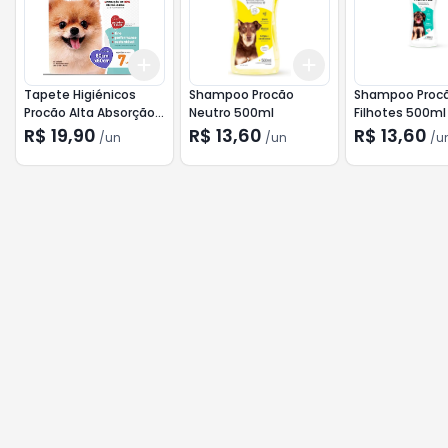
Add
Add
+
3
+
5
+
10
+
3
+
5
+
10
Tapete Higiénicos
Shampoo Procão
Shampoo Proc
Procão Alta Absorção
Neutro 500ml
Filhotes 500ml
80cmX60cm 7un
R$ 19,90
R$ 13,60
R$ 13,60
/
un
/
un
/
u