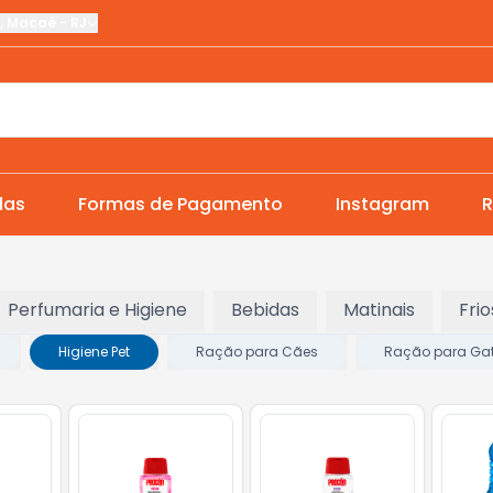
,
Macaé
-
RJ
das
Formas de Pagamento
Instagram
R
Perfumaria e Higiene
Bebidas
Matinais
Frio
Higiene Pet
Ração para Cães
Ração para Ga