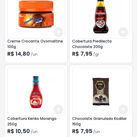
Add
Add
+
3
+
5
+
10
+
3
Creme Crocante Ovomaltine
Cobertura Predilecta
100g
Chocolate 200g
R$ 14,80
R$ 7,95
/
un
/
gr
Add
Add
+
3
+
5
+
10
+
3
Cobertura Kenko Morango
Chocolate Granulado Kodilar
250g
150g
R$ 10,50
R$ 7,95
/
un
/
un