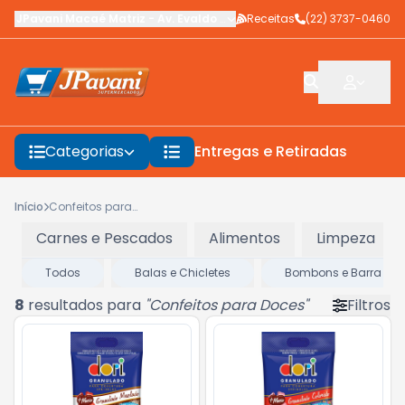
JPavani Macaé Matriz
-
Av. Evaldo Costa
Receitas
,
Macaé
-
(22) 3737-0460
RJ
Categorias
Entregas e Retiradas
F
Início
Confeitos para Doces
Carnes e Pescados
Alimentos
Limpeza
Todos
Balas e Chicletes
Bombons e Barra de 
8
resultados para
"
Confeitos para Doces
"
Filtros