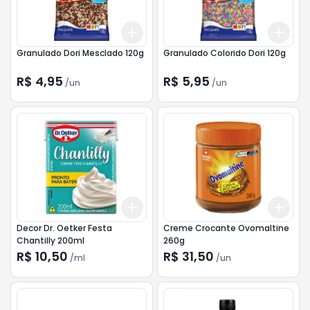
Add
Add
+
3
+
5
+
10
+
3
Granulado Dori Mesclado 120g
Granulado Colorido Dori 120g
R$ 4,95
R$ 5,95
/
un
/
un
Add
Add
+
3
ml
+
5
ml
+
3
Decor Dr. Oetker Festa
Creme Crocante Ovomaltine
Chantilly 200ml
260g
R$ 10,50
R$ 31,50
/
ml
/
un