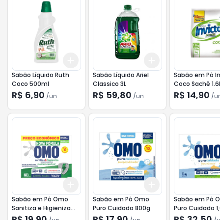
Add
Add
+
3
+
5
+
10
+
3
+
5
+
10
Sabão Líquido Ruth
Sabão Líquido Ariel
Sabão em Pó In
Coco 500ml
Classico 3L
Coco Sachê 1.6
R$ 6,90
R$ 59,80
R$ 14,90
/
un
/
un
/
u
Add
Add
+
3
+
5
+
10
+
3
+
5
+
10
Sabão em Pó Omo
Sabão em Pó Omo
Sabão em Pó 
Sanitiza e Higieniza
Puro Cuidado 800g
Puro Cuidado 1
800g
R$ 19,90
R$ 17,90
R$ 32,50