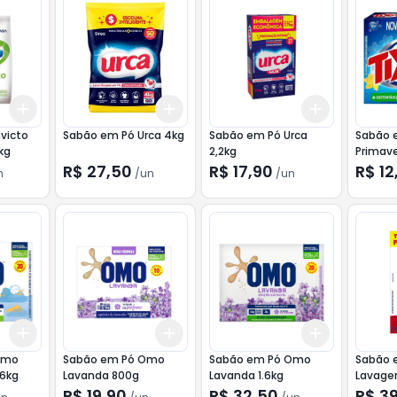
Add
Add
Add
+
3
+
5
+
10
+
3
+
5
+
10
+
3
+
5
+
victo
Sabão em Pó Urca 4kg
Sabão em Pó Urca
Sabão 
kg
2,2kg
Primave
R$ 27,50
R$ 17,90
R$ 12
n
/
un
/
un
Add
Add
Add
+
3
+
5
+
10
+
3
+
5
+
10
+
3
+
5
+
Omo
Sabão em Pó Omo
Sabão em Pó Omo
Sabão 
,6kg
Lavanda 800g
Lavanda 1.6kg
Lavage
2,2Kg
R$ 19,90
R$ 32,50
R$ 3