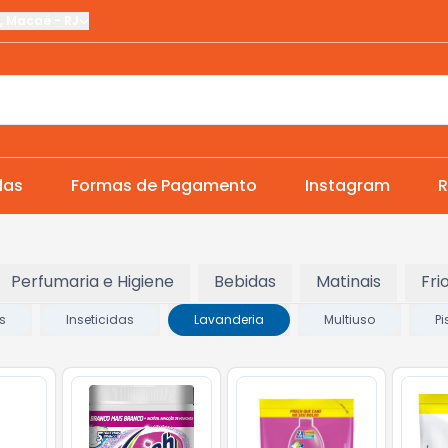
,
Macaé
-
RJ
das
Formas de Pagamento
Instagram
R
Perfumaria e Higiene
Bebidas
Matinais
Fri
s
Inseticidas
Lavanderia
Multiuso
Pi