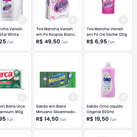
Add
Add
Add
10
+
3
+
5
+
10
+
3
+
5
+
10
+
3
ncha Vanish
Tira Mancha Vanish
Tira Mancha Vanish
stal White
em Pó Roupas Brancas
em Pó Oxi Sachê 120g
Refil 1kg
,25
R$ 49,50
R$ 6,95
/
un
/
un
/
un
Add
Add
Add
10
+
3
+
5
+
10
+
3
+
5
+
10
+
3
em Barra Urca
Sabão em Barra
Sabão Omo Líquido
remium 180g
Minuano Glicerinado
Original 900ml
Verde 900g
,95
R$ 14,50
R$ 19,50
/
un
/
un
/
un