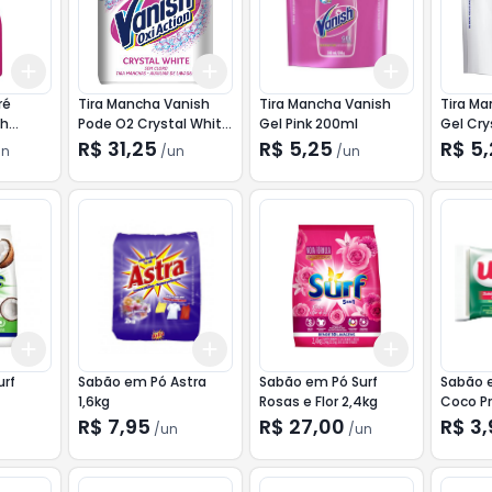
Add
Add
Add
+
3
+
5
+
10
+
3
+
5
+
10
+
3
+
5
+
ré
Tira Mancha Vanish
Tira Mancha Vanish
Tira Ma
sh
Pode O2 Crystal White
Gel Pink 200ml
Gel Cry
450g
200ml
R$ 31,25
R$ 5,25
R$ 5
un
/
un
/
un
Add
Add
Add
+
3
+
5
+
10
+
3
+
5
+
10
+
3
+
5
+
urf
Sabão em Pó Astra
Sabão em Pó Surf
Sabão 
1,6kg
Rosas e Flor 2,4kg
Coco P
R$ 7,95
R$ 27,00
R$ 3
/
un
/
un