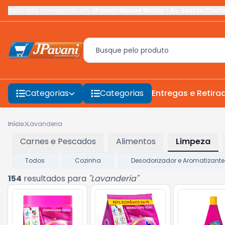
Você está navegando em:
JPavani Macaé Matriz
-
Av. Evaldo Costa
Categorias
Categorias
Entregas e Retira
Início
Lavanderia
Carnes e Pescados
Alimentos
Limpeza
Todos
Cozinha
Desodorizador e Aromatizante
154
resultados para
"
Lavanderia
"