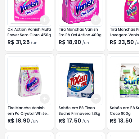
Add
Add
+
3
+
5
+
10
+
3
+
5
+
10
Oxi Action Vanish Multi
Tira Manchas Vanish
Tira Manchas P
Power Sem Cloro 450g
Em Pó Oxi Action 400g
Lavagem Vani
Resolv 450ml
R$ 31,25
R$ 18,90
R$ 23,50
/
un
/
un
/
Add
Add
+
3
+
5
+
10
+
3
+
5
+
10
Tira Mancha Vanish
Sabão em Pó Tixan
Sabão em Pó S
em Pó Crystal White
Sachê Primavera 1,3kg
Coco 800g
400g
R$ 18,90
R$ 17,50
R$ 13,50
/
un
/
un