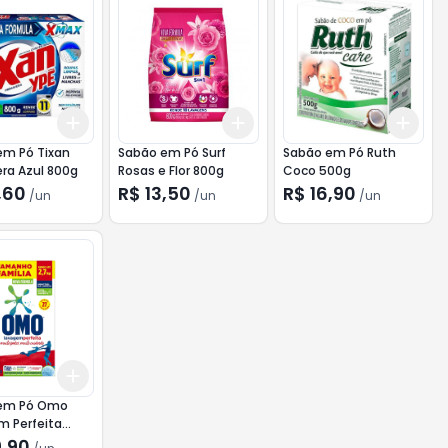
Add
Add
Add
10
+
3
+
5
+
10
+
3
+
5
+
10
+
3
em Pó Tixan
Sabão em Pó Surf
Sabão em Pó Ruth
ra Azul 800g
Rosas e Flor 800g
Coco 500g
,60
R$ 13,50
R$ 16,90
/
un
/
un
/
un
Add
10
+
3
+
5
+
10
em Pó Omo
m Perfeita
9,90