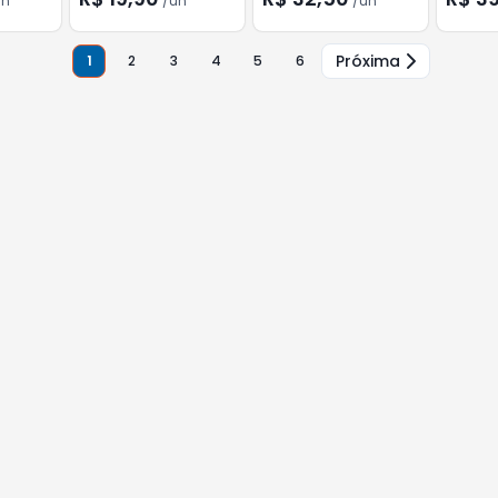
un
/
un
/
un
Próxima
1
2
3
4
5
6