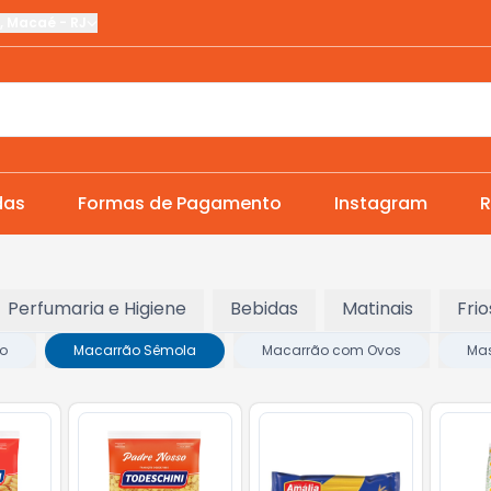
,
Macaé
-
RJ
das
Formas de Pagamento
Instagram
R
Perfumaria e Higiene
Bebidas
Matinais
Frio
eo
Macarrão Sêmola
Macarrão com Ovos
Mas