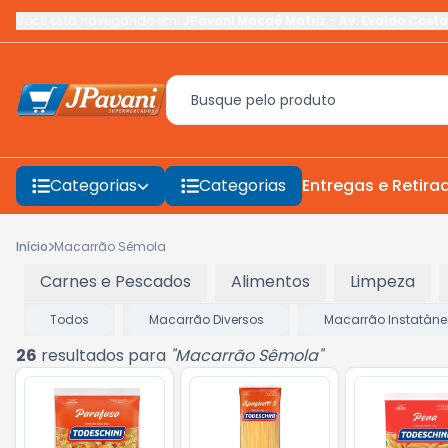
Você está navegando em:
JPavani Macaé Matriz
-
Av. Evaldo Costa
Categorias
Categorias
Entregas e Retira
Início
Macarrão Sêmola
Carnes e Pescados
Alimentos
Limpeza
Todos
Macarrão Diversos
Macarrão Instatân
26
resultados para
"
Macarrão Sêmola
"