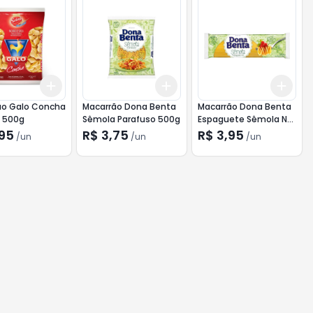
Add
Add
Add
10
+
3
+
5
+
10
+
3
+
5
+
10
+
3
ão Galo Concha
Macarrão Dona Benta
Macarrão Dona Benta
 500g
Sêmola Parafuso 500g
Espaguete Sêmola N°8
500g
,95
R$ 3,75
R$ 3,95
/
un
/
un
/
un