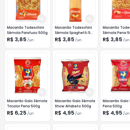
Add
Add
+
3
+
5
+
10
+
3
+
5
+
10
Macarrão Todeschini
Macarrão Todeschini
Macarrão Tode
Sêmola Parafuso 500g
Sêmola Spaghetti 5
Sêmola Pena 
500g
R$ 3,85
R$ 3,85
R$ 3,85
/
un
/
un
/
un
Add
Add
+
3
+
5
+
10
+
3
+
5
+
10
Macarrão Galo Sêmola
Macarrão Galo Sêmola
Macarrão Galo
Tricolor Pena 500g
Show Alfabeto 500g
Pena 500g
R$ 6,25
R$ 4,95
R$ 4,95
/
un
/
un
/
un