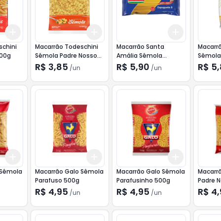
Add
Add
Add
+
3
+
5
+
10
+
3
+
5
+
10
+
3
+
5
+
schini
Macarrão Todeschini
Macarrão Santa
Macarrã
500g
Sêmola Padre Nosso
Amália Sêmola
Sêmola
500g
Espaguete Nº8 1kg
R$ 3,85
R$ 5,90
R$ 5
/
un
/
un
Add
Add
Add
+
3
+
5
+
10
+
3
+
5
+
10
+
3
+
5
+
 Sêmola
Macarrão Galo Sêmola
Macarrão Galo Sêmola
Macarr
Parafuso 500g
Parafusinho 500g
Padre 
R$ 4,95
R$ 4,95
R$ 4
/
un
/
un