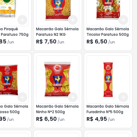
Add
Add
Add
10
+
3
+
5
+
10
+
3
+
5
+
10
+
3
o Piraquê
Macarrão Galo Sêmola
Macarrão Galo Sêmola
 Parafuso 750g
Parafuso N2 1KG
Tricolor Parafuso 500g
,85
R$ 7,50
R$ 6,50
/
un
/
un
/
un
Add
Add
Add
10
+
3
+
5
+
10
+
3
+
5
+
10
+
3
ão Galo Sêmola
Macarrão Galo Sêmola
Macarrão Galo Sêmola
Nosso 500g
Ninho N°2 500g
Furadinho Nº5 500g
,95
R$ 6,50
R$ 4,95
/
un
/
un
/
un