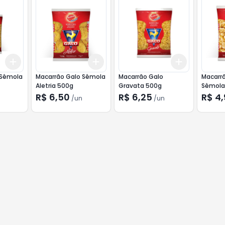
Add
Add
Add
+
3
+
5
+
10
+
3
+
5
+
10
+
3
+
5
+
 Sêmola
Macarrão Galo Sêmola
Macarrão Galo
Macarr
Aletria 500g
Gravata 500g
Sêmola
R$ 6,50
R$ 6,25
R$ 4
/
un
/
un