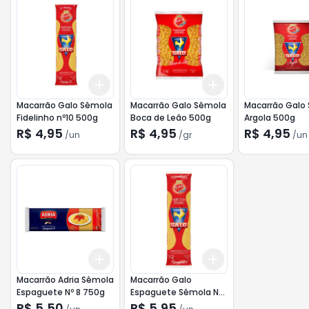
Add
Add
+
3
+
5
+
10
+
3
gr
+
5
gr
Macarrão Galo Sêmola
Macarrão Galo Sêmola
Macarrão Galo
Fidelinho nº10 500g
Boca de Leão 500g
Argola 500g
R$ 4,95
R$ 4,95
R$ 4,95
/
un
/
gr
/
un
Add
Add
+
3
+
5
+
10
+
3
+
5
+
10
Macarrão Adria Sêmola
Macarrão Galo
Espaguete Nº 8 750g
Espaguete Sêmola N°8
1kg
R$ 5,50
R$ 5,95