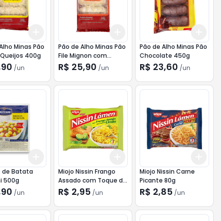
Add
Add
Add
10
+
3
+
5
+
10
+
3
+
5
+
10
+
3
Alho Minas Pão
Pão de Alho Minas Pão
Pão de Alho Minas Pão
 Queijos 400g
File Mignon com
Chocolate 450g
Gorgonzola 400g
,90
R$ 25,90
R$ 23,60
/
un
/
un
/
un
Add
Add
Add
10
+
3
+
5
+
10
+
3
+
5
+
10
+
3
 de Batata
Miojo Nissin Frango
Miojo Nissin Carne
i 500g
Assado com Toque de
Picante 80g
Limão 85g
,90
R$ 2,95
R$ 2,85
/
un
/
un
/
un