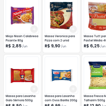
Add
Add
+
3
+
5
+
10
+
3
+
5
+
10
Miojo Nissin Calabresa
Massa Veronica para
Massa Tutt pa
Picante 80g
Pizza com 2 unid
Pastel
R$ 2,85
R$ 9,90
R$ 6,25
/
un
/
un
/
un
Add
Add
+
3
+
5
+
10
+
3
+
5
+
10
Massa para Lasanha
Massa para Lasanha
Massa Fresca 
Galo Sêmola 500g
com Ovos Barilla 200g
Talharim 500g
R$ 8,50
R$ 6,95
R$ 12,90