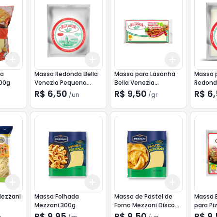
Add
Add
Add
+
3
+
5
+
10
+
3
+
5
+
10
+
3
gr
+
5
g
ra
Massa Redonda Bella
Massa para Lasanha
Massa p
 Média 400g
Venezia Pequena
Bella Venezia
Redonda
400g
Caneloni 500g
Média 
R$ 6,50
R$ 9,50
R$ 6
/
un
/
gr
Add
Add
Add
+
3
+
5
+
10
+
3
gr
+
5
gr
+
3
+
5
+
Mezzani
Massa Folhada
Massa de Pastel de
Massa B
Mezzani 300g
Forno Mezzani Disco
para Pi
300g
R$ 9,95
R$ 9,50
R$ 9