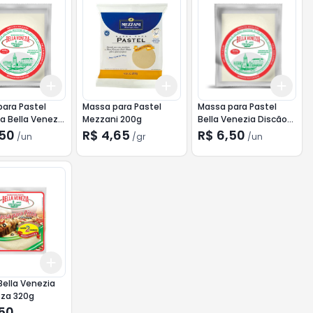
Add
Add
Add
r
+
3
+
5
+
10
+
3
gr
+
5
gr
+
3
ara Pastel
Massa para Pastel
Massa para Pastel
 Bella Venezia
Mezzani 200g
Bella Venezia Discão
400g
400g
,50
R$ 4,65
R$ 6,50
/
un
/
gr
/
un
Add
10
+
3
+
5
+
10
ella Venezia
zza 320g
,50