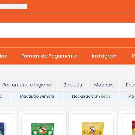
,
Macaé
-
RJ
das
Formas de Pagamento
Instagram
R
Perfumaria e Higiene
Bebidas
Matinais
Frio
eo
Macarrão Sêmola
Macarrão com Ovos
Mas