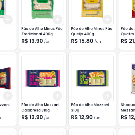
Add
Add
Add
+
3
+
5
+
10
+
3
+
5
+
10
+
3
+
5
+
Pão de Alho Minas Pão
Pão de Alho Minas Pão
Pão de 
Tradicional 400g
Queijo 400g
Quatro
R$ 13,90
R$ 15,80
R$ 21
/
un
/
un
Add
Add
Add
+
3
+
5
+
10
+
3
+
5
+
10
+
3
+
5
+
zzani
Pão de Alho Mezzani
Pão de Alho Mezzani
Nhoque
Calabresa 310g
310g
Mezzan
R$ 12,90
R$ 12,90
R$ 12
n
/
un
/
un