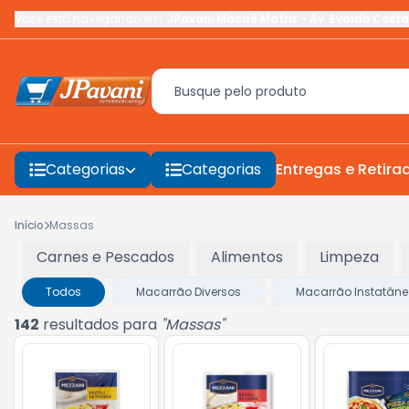
Você está navegando em:
JPavani Macaé Matriz
-
Av. Evaldo Costa
Categorias
Categorias
Entregas e Retira
Início
Massas
Carnes e Pescados
Alimentos
Limpeza
Todos
Macarrão Diversos
Macarrão Instatân
142
resultados para
"
Massas
"