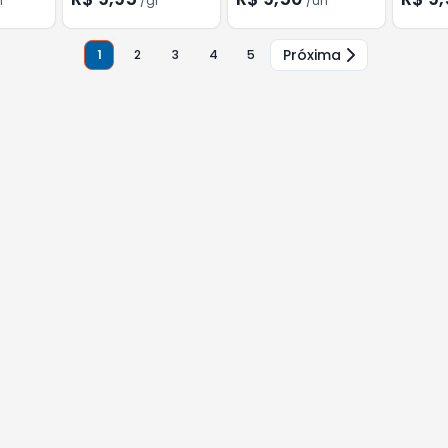
n
/
gr
/
un
Próxima
1
2
3
4
5