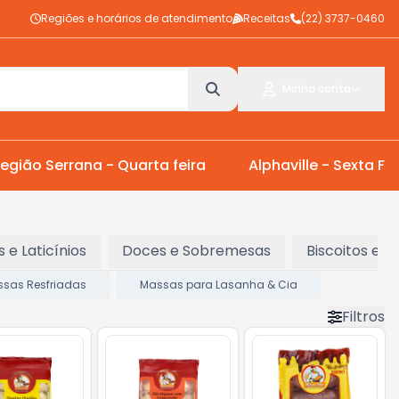
Regiões e horários de atendimento
Receitas
(22) 3737-0460
Minha conta
egião Serrana - Quarta feira
Alphaville - Sexta Fei
s e Laticínios
Doces e Sobremesas
Biscoitos e S
sas Resfriadas
Massas para Lasanha & Cia
Filtros