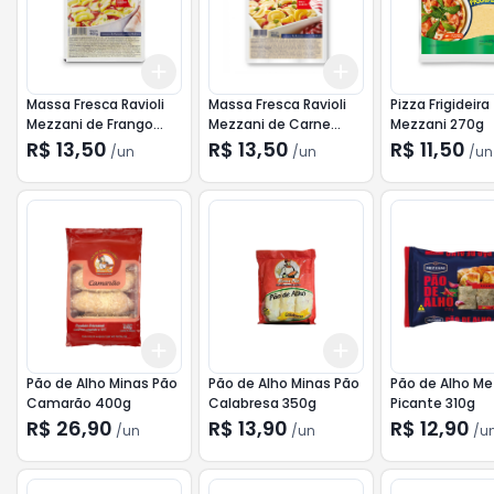
Add
Add
+
3
+
5
+
10
+
3
+
5
+
10
Massa Fresca Ravioli
Massa Fresca Ravioli
Pizza Frigideira
Mezzani de Frango
Mezzani de Carne
Mezzani 270g
400g
400g
R$ 13,50
R$ 13,50
R$ 11,50
/
un
/
un
/
un
Add
Add
+
3
+
5
+
10
+
3
+
5
+
10
Pão de Alho Minas Pão
Pão de Alho Minas Pão
Pão de Alho Me
Camarão 400g
Calabresa 350g
Picante 310g
R$ 26,90
R$ 13,90
R$ 12,90
/
un
/
un
/
u