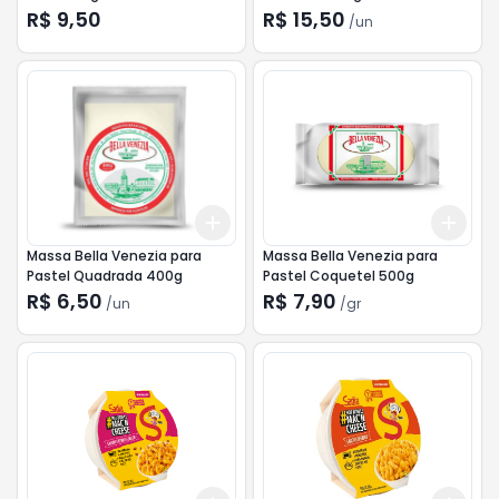
R$ 9,50
R$ 15,50
/
un
Add
Add
+
3
+
5
+
10
+
3
Massa Bella Venezia para
Massa Bella Venezia para
Pastel Quadrada 400g
Pastel Coquetel 500g
R$ 6,50
R$ 7,90
/
un
/
gr