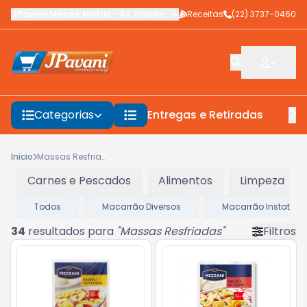
JPavani Macaé Matriz
-
Av. Evaldo Costa
Receitas
,
Macaé
-
(22) 3737-0460
RJ
Categorias
Entregas e Retiradas
F
Início
Massas Resfriadas
Carnes e Pescados
Alimentos
Limpeza
Todos
Macarrão Diversos
Macarrão Instatân
34
resultados para
"
Massas Resfriadas
"
Filtros