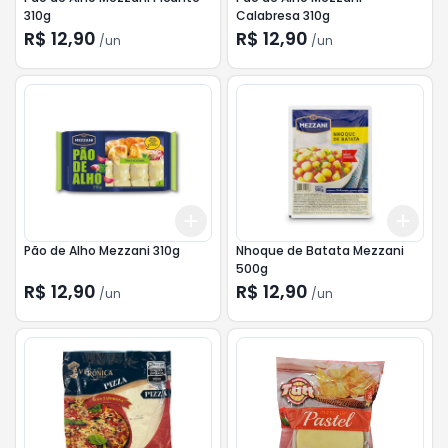
310g
Calabresa 310g
R$ 12,90
R$ 12,90
/
un
/
un
Add
Add
+
3
+
5
+
10
+
3
Pão de Alho Mezzani 310g
Nhoque de Batata Mezzani
500g
R$ 12,90
R$ 12,90
/
un
/
un