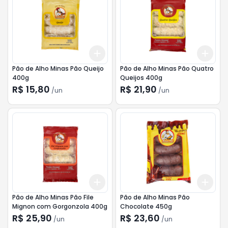
Add
Add
+
3
+
5
+
10
+
3
Pão de Alho Minas Pão Queijo
Pão de Alho Minas Pão Quatro
400g
Queijos 400g
R$ 15,80
R$ 21,90
/
un
/
un
Add
Add
+
3
+
5
+
10
+
3
Pão de Alho Minas Pão File
Pão de Alho Minas Pão
Mignon com Gorgonzola 400g
Chocolate 450g
R$ 25,90
R$ 23,60
/
un
/
un