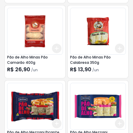
Add
Add
+
3
+
5
+
10
+
3
Pão de Alho Minas Pão
Pão de Alho Minas Pão
Camarão 400g
Calabresa 350g
R$ 26,90
R$ 13,90
/
un
/
un
Add
Add
+
3
+
5
+
10
+
3
Pão de Alho Mezzani Picante
Pão de Alho Mezzani