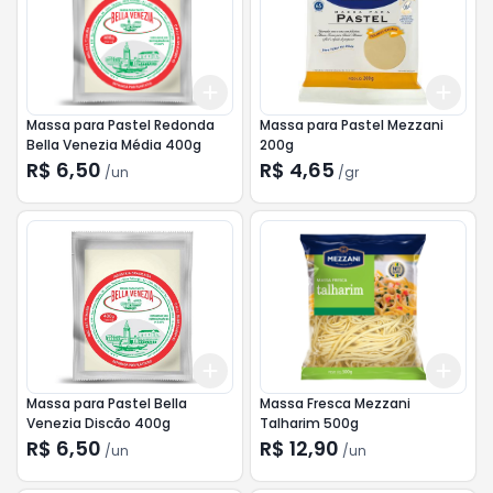
Add
Add
+
3
+
5
+
10
+
3
Massa para Pastel Redonda
Massa para Pastel Mezzani
Bella Venezia Média 400g
200g
R$ 6,50
R$ 4,65
/
un
/
gr
Add
Add
+
3
+
5
+
10
+
3
Massa para Pastel Bella
Massa Fresca Mezzani
Venezia Discão 400g
Talharim 500g
R$ 6,50
R$ 12,90
/
un
/
un