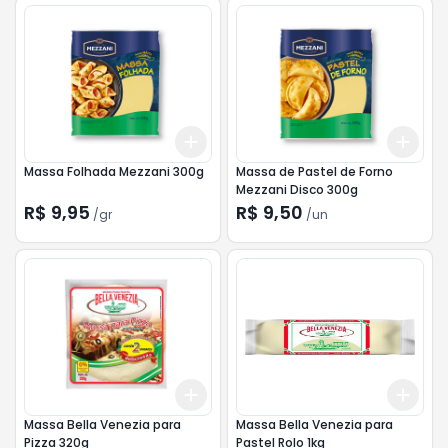
Add
Add
+
3
gr
+
5
gr
+
3
Massa Folhada Mezzani 300g
Massa de Pastel de Forno
Mezzani Disco 300g
R$ 9,95
R$ 9,50
/
gr
/
un
Add
Add
+
3
+
5
+
10
+
3
Massa Bella Venezia para
Massa Bella Venezia para
Pizza 320g
Pastel Rolo 1kg