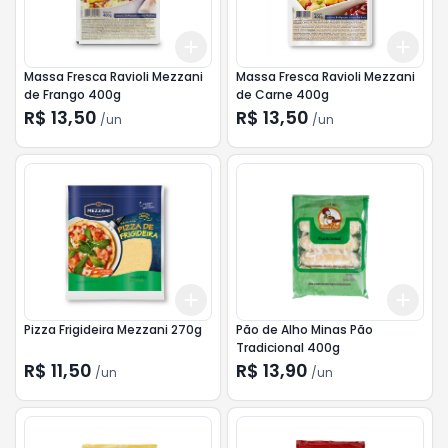
Add
Add
+
3
+
5
+
10
+
3
Massa Fresca Ravioli Mezzani
Massa Fresca Ravioli Mezzani
de Frango 400g
de Carne 400g
R$ 13,50
R$ 13,50
/
un
/
un
Add
Add
+
3
+
5
+
10
+
3
Pizza Frigideira Mezzani 270g
Pão de Alho Minas Pão
Tradicional 400g
R$ 11,50
R$ 13,90
/
un
/
un