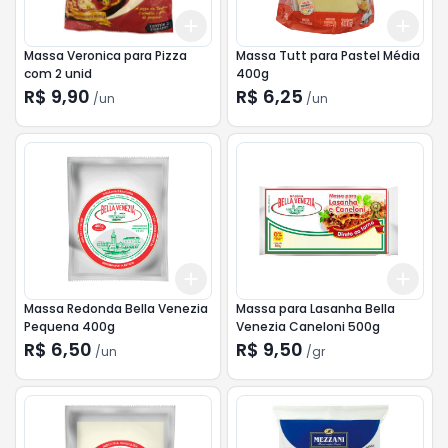
Add
Add
+
3
+
5
+
10
+
3
Massa Veronica para Pizza
Massa Tutt para Pastel Média
com 2 unid
400g
R$ 9,90
R$ 6,25
/
un
/
un
Add
Add
+
3
+
5
+
10
+
3
Massa Redonda Bella Venezia
Massa para Lasanha Bella
Pequena 400g
Venezia Caneloni 500g
R$ 6,50
R$ 9,50
/
un
/
gr