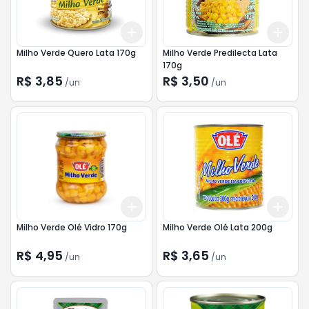
Add
Add
+
3
+
5
+
10
+
3
Milho Verde Quero Lata 170g
Milho Verde Predilecta Lata
170g
R$ 3,85
R$ 3,50
/
un
/
un
Add
Add
+
3
+
5
+
10
+
3
Milho Verde Olé Vidro 170g
Milho Verde Olé Lata 200g
R$ 4,95
R$ 3,65
/
un
/
un