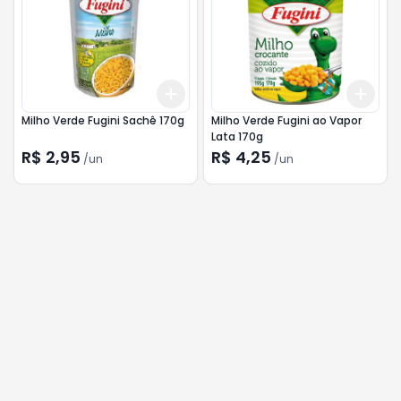
Add
Add
+
3
+
5
+
10
+
3
Milho Verde Fugini Sachê 170g
Milho Verde Fugini ao Vapor
Lata 170g
R$ 2,95
R$ 4,25
/
un
/
un