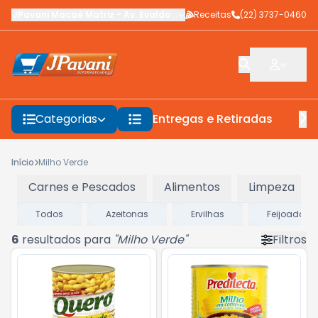
JPavani Macaé Matriz
-
Av. Evaldo Costa
Receitas
,
Macaé
-
(22) 3737-0460
RJ
Categorias
Entregas e Retiradas
F
Início
Milho Verde
Carnes e Pescados
Alimentos
Limpeza
Todos
Azeitonas
Ervilhas
Feijoada
6
resultados para
"
Milho Verde
"
Filtros