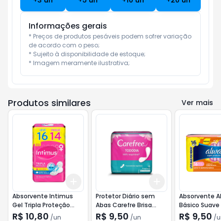
+
3
un
+
5
un
+
10
un
+
20
un
Informações gerais
* Preços de produtos pesáveis podem sofrer variação 
de acordo com o peso;

* Sujeito à disponibilidade de estoque;

* Imagem meramente ilustrativa;
Produtos similares
Ver mais
Add
Add
+
3
+
5
+
10
+
3
+
5
+
10
Absorvente Intimus
Protetor Diário sem
Absorvente A
Gel Tripla Proteção
Abas Carefre Brisa
Básico Suave
Suave com Abas Leve
Sem Perfume com 15
Abas 16 unid
R$ 10,80
R$ 9,50
R$ 9,50
/
un
/
un
/
u