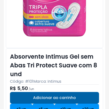
Absorvente Intimus Gel sem
Abas Tri Protect Suave com 8
und
Código: #
101
Marca:
Intimus
R$ 5,50
/
un
Adicionar ao carrinho
Subtotal:
R$ 0