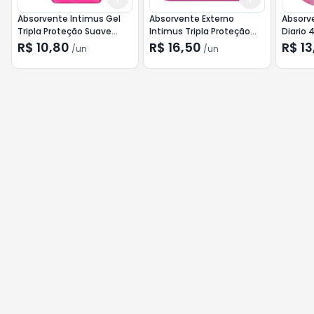
Absorvente Intimus Gel
Absorvente Externo
Absorv
Tripla Proteção Suave
Intimus Tripla Proteção
Diario 
com Abas Leve 16 Pague
Seca com Abas 32un
R$ 10,80
R$ 16,50
R$ 13
/
un
/
un
14