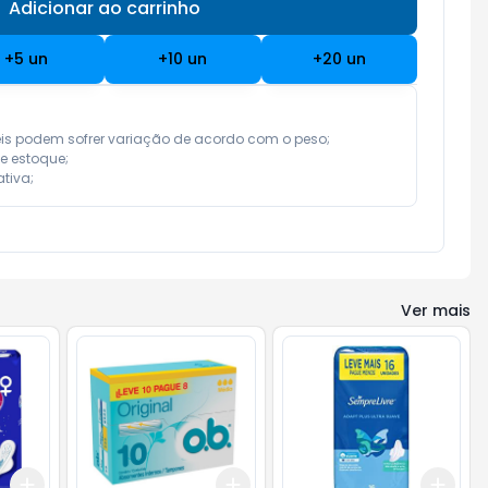
Adicionar ao carrinho
Subtotal:
R$ 0,00
+
5
un
+
10
un
+
20
un
eis podem sofrer variação de acordo com o peso;

e estoque;

tiva;
Ver mais
Add
Add
Add
+
3
+
5
+
10
+
3
+
5
+
10
+
3