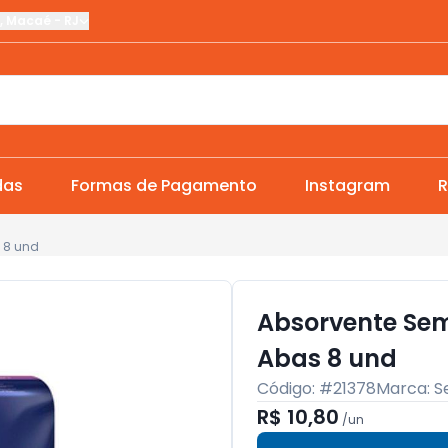
,
Macaé
-
RJ
das
Formas de Pagamento
Instagram
R
 8 und
Absorvente Sem
Abas 8 und
Código: #
21378
Marca:
S
R$ 10,80
/
un