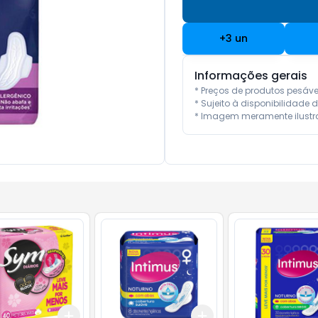
+
3
un
Informações gerais
* Preços de produtos pesáv
* Sujeito à disponibilidade d
* Imagem meramente ilustra
Add
Add
10
+
3
+
5
+
10
+
3
+
5
+
10