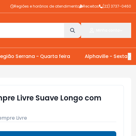
Regiões e horários de atendimento
Receitas
(22) 3737-0460
Minha conta
egião Serrana - Quarta feira
Alphaville - Sexta Fei
pre Livre Suave Longo com
empre Livre