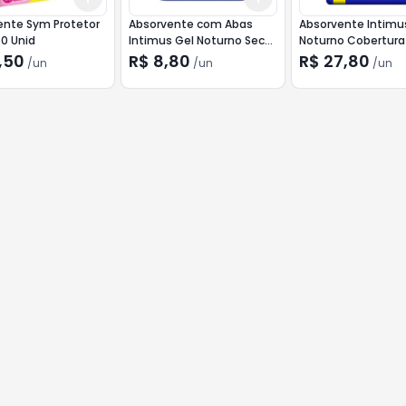
ente Sym Protetor
Absorvente com Abas
Absorvente Intimu
40 Unid
Intimus Gel Noturno Seca
Noturno Cobertura
com 8 unidades
30un
,50
R$ 8,80
R$ 27,80
/
un
/
un
/
un