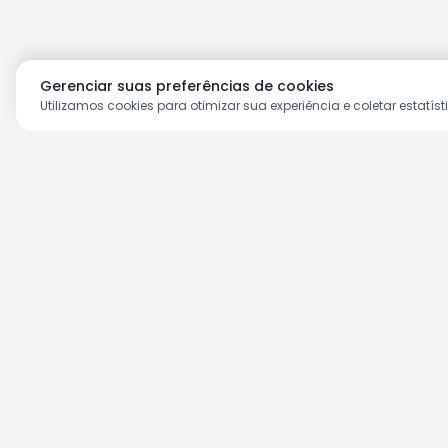
Gerenciar suas preferências de cookies
Utilizamos cookies para otimizar sua experiência e coletar estatíst
Aproveite as nossas prom
Cadastre seu e-mail e receba ofertas ex