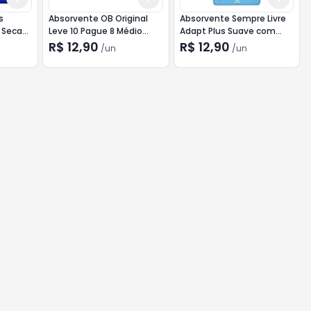
s
Absorvente OB Original
Absorvente Sempre Livre
 Seca
Leve 10 Pague 8 Médio
Adapt Plus Suave com
unid
Abas Promocional 16 unid
R$ 12,90
R$ 12,90
/
un
/
un