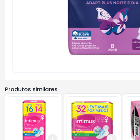
Produtos similares
Add
Add
+
3
+
5
+
10
+
3
+
5
+