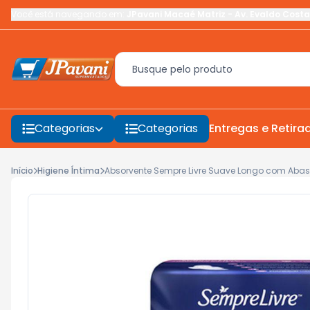
Você está navegando em:
JPavani Macaé Matriz
-
Av. Evaldo Costa
Categorias
Categorias
Entregas e Retira
Início
Higiene Íntima
Absorvente Sempre Livre Suave Longo com Abas