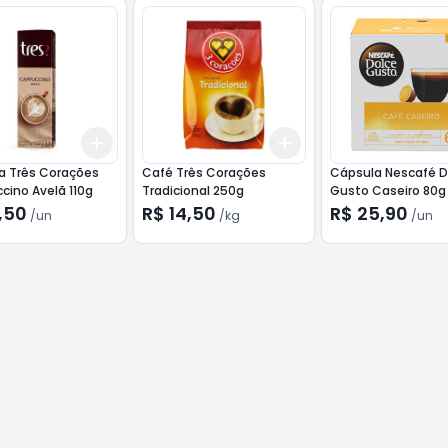
Add
Add
10
+
3
+
5
+
10
+
3
kg
+
5
kg
a Três Corações
Café Três Corações
Cápsula Nescafé D
ino Avelã 110g
Tradicional 250g
Gusto Caseiro 80g
,50
R$ 14,50
R$ 25,90
/
un
/
kg
/
un