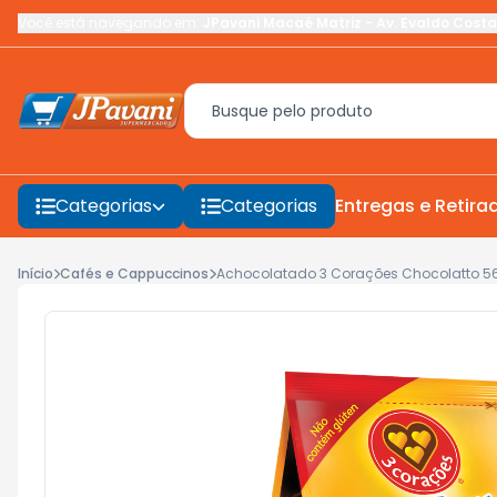
Você está navegando em:
JPavani Macaé Matriz
-
Av. Evaldo Costa
Categorias
Categorias
Entregas e Retira
Início
Cafés e Cappuccinos
Achocolatado 3 Corações Chocolatto 5