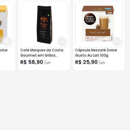
Add
Add
Add
+
3
+
5
+
10
+
3
+
5
+
10
+
3
olce
Café Marques da Costa
Cápsula Nescafé Dolce
Gourmet em Grãos
Gusto Au Lait 100g
Espresso 500g
R$ 58,90
R$ 25,90
/
un
/
un