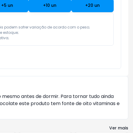
+
5
un
+
10
un
+
20
un
eis podem sofrer variação de acordo com o peso;

e estoque;

tiva;
é mesmo antes de dormir. Para tornar tudo ainda
ocolate este produto tem fonte de oito vitaminas e
Ver mais