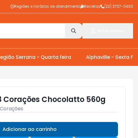
Regiões e horários de atendimento
Receitas
(22) 3737-0460
Minha conta
egião Serrana - Quarta feira
Alphaville - Sexta Fei
3 Corações Chocolatto 560g
 Corações
Adicionar ao carrinho
Subtotal:
R$ 0,00