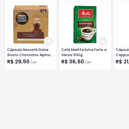
Add
Add
+
3
+
5
+
10
+
3
+
5
+
Cápsula Nescafé Dolce
Café Melitta Extra Forte a
Cápsul
Gusto Chococino Alpino
Vácuo 500g
Cappucc
178g
R$ 29,50
R$ 36,50
R$ 21
/
un
/
un