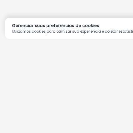
Gerenciar suas preferências de cookies
Utilizamos cookies para otimizar sua experiência e coletar estatíst
Aproveite as nossas prom
Cadastre seu e-mail e receba ofertas ex