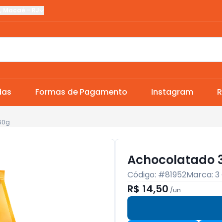
,
Macaé
-
RJ
das
Formas de Pagamento
Instagram
R
60g
Achocolatado 
Código: #
81952
Marca:
3
R$ 14,50
/
un