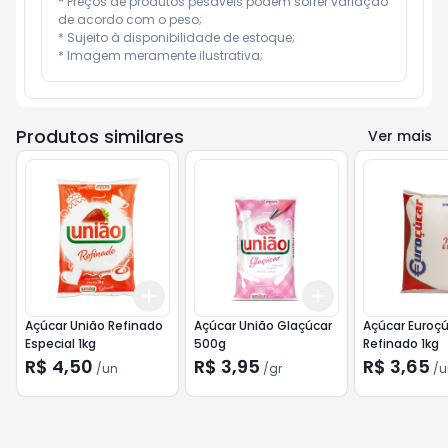
* Preços de produtos pesáveis podem sofrer variação 
de acordo com o peso;

* Sujeito à disponibilidade de estoque;

* Imagem meramente ilustrativa;
Produtos similares
Ver mais
Add
Add
+
3
+
5
+
10
+
3
gr
+
5
gr
Açúcar União Refinado
Açúcar União Glaçúcar
Açúcar Euroçú
Especial 1kg
500g
Refinado 1kg
R$ 4,50
R$ 3,95
R$ 3,65
/
un
/
gr
/
u