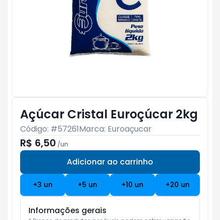
Açúcar Cristal Euroçúcar 2kg
Código: #
57261
Marca:
Euroaçucar
R$ 6,50
/
un
Adicionar ao carrinho
Subtotal:
R$ 0
+
3
un
+
5
un
+
10
un
+
20
un
Informações gerais